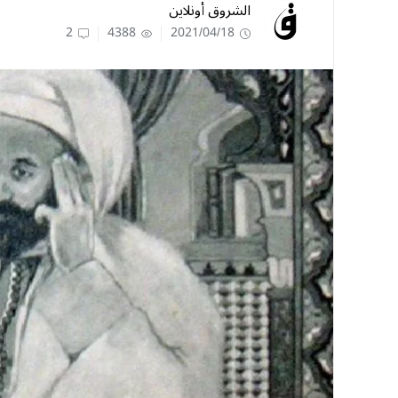
الشروق أونلاين
2
4388
2021/04/18