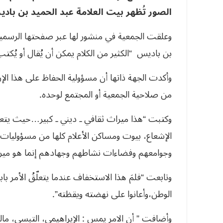
الصور تُظهر بيت العلامة عبد الحميد بن باد
وعلقت الجمعية في منشور لها عبر صفحتها الرسمية 
بن باديس “الكثير من الكلام يمكن أن يُقال أو يُكت
وأكدت الجهة ذاتها أن مسؤولية الحفاظ على هذا الإر
من صلاحية الجمعية أو المجتمع لوحده.
وكتبت “هذا ميراث ثقافي ـ ديني ـ كبير…حيث يتعلق
الإشعاع، بيوت ومساكن الأعلام كلها من مسؤوليات ال
وجوامعهم وفضاءات نشاطهم وجهادهم إنما هو ميرا
وتابعت “فلمَ هذا الاستخفاف عندما يتعلّقُ الأمر با
الوطن،وأعانوا على نهضته ويقظته”.
وأضافت ” أن الامر يمس : الإيراهيمي، التبسي، ما