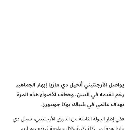
يواصل الأرجنتيني أنخيل دي ماريا إبهار الجماهير
رغم تقدمه في السن، وخطف الأضواء هذه المرة
بهدف عالمي في شباك بوكا جونيورز.
ففي إطار الجولة الثامنة من الدوري الأرجنتيني، سجل دي
ماريا هدفا من ركلة ركنية خلال مواجهة فريقه روساريو