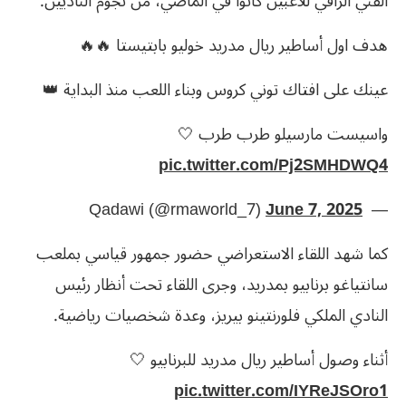
الفني الراقي للاعبين كانوا في الماضي، من نجوم الناديين.
هدف اول أساطير ريال مدريد خوليو بابتيستا 🔥🔥
عينك على افتاك توني كروس وبناء اللعب منذ البداية 👑
واسيست مارسيلو طرب طرب 🤍
pic.twitter.com/Pj2SMHDWQ4
— ‏ Qadawi (@rmaworld_7)
June 7, 2025
كما شهد اللقاء الاستعراضي حضور جمهور قياسي بملعب
سانتياغو برنابيو بمدريد، وجرى اللقاء تحت أنظار رئيس
النادي الملكي فلورنتينو بيريز، وعدة شخصيات رياضية.
أثناء وصول أساطير ريال مدريد للبرنابيو 🤍
pic.twitter.com/IYReJSOro1