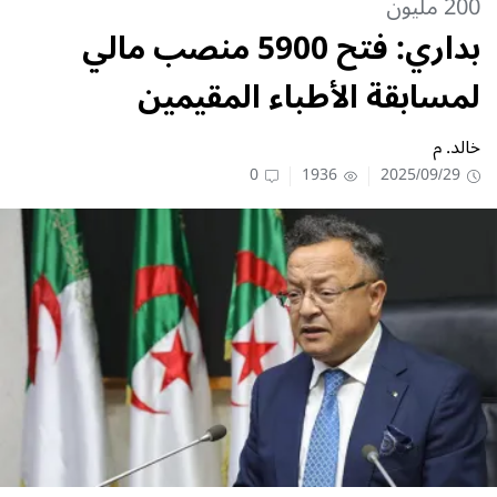
200 مليون
بداري: فتح 5900 منصب مالي
لمسابقة الأطباء المقيمين
خالد. م
0
1936
2025/09/29