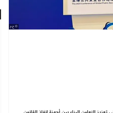
ح.م
 تعزيز التعاون البناء بين أجهزة إنفاذ القانون