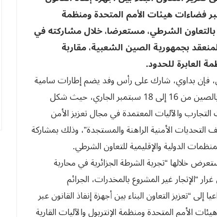
عبر فضاءات هيئات الأمم المتحدة ومنظمة
نية بالتعاون الشرطي، مستعرضا، خلال مشاركته في
المنعقد بجمهورية الصين الشعبية، مقاربة
ة العابرة للحدود.
ني، فإن بداوي، شارك على رأس وفد يضم إطارات سامية
من الأمن الوطني في أشغال هذا المنتدى المنعقد بالصين من 16 إلى 18 سبتمبر الجاري، حيث شكل
 التجارب والآليات المعتمدة في مجال تعزيز الأمن
تلف التحديات الأمنية الراهنة والمستجدة”، وذلك بمشاركة
منظمات الدولية والإقليمية للتعاون الشرطي.
استعرض خلالها “تجربة الشرطة الجزائرية في محاربة
غرار “الإتجار غير المشروع بالمخدرات، الجرائم
ا إلى “تعزيز التعاون البناء بين أجهزة إنفاذ القانون عبر
يئات الأمم المتحدة ومنظمة الإنتربول والآليات القارية