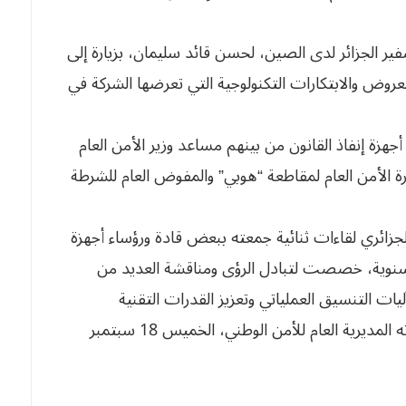
ير الجزائر لدى الصين، لحسن قائد سليمان، بزيارة إلى
عروض والابتكارات التكنولوجية التي تعرضها الشركة في
أجهزة إنفاذ القانون من بينهم مساعد وزير الأمن العام
ارة الأمن العام لمقاطعة “هوبي” والمفوض العام للشرطة
زائري لقاءات ثنائية جمعته ببعض قادة ورؤساء أجهزة
 السنوية، خصصت لتبادل الرؤى ومناقشة العديد من
يات التنسيق العملياتي وتعزيز القدرات التقنية
والعملياتية في مجالات العمل الشرطي وفقا لما أكدته المديرية العام للأمن الوطني، الخميس 18 سبتمبر