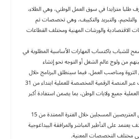
طلبا متزايدا في سوق العمل الوطني، وهي الطلاء،
رية، والتجصيص وBA13، والسباكة، والتلحيم، والتبريد والتكييف، وهي تخصصات تم
سات الاقتصادية والورشات المهنية ومختلف القطاعات
سمح للشباب باكتساب المهارات الأساسية المطلوبة في
هم من ولوج عالم الشغل أو التوجه نحو إنشاء
روة ومناصب العمل، فيما سينطلق البرنامج خلال
العطلة الصيفية المقبلة، حيث فُتح باب التسجيلات عبر المنصة الرقمية المخصصة للعملية ابتداء من 31
ان 2026، على أن تشمل العملية جميع ولايات الوطن، بما يضمن استفادة أكبر
كما ستستقبل مؤسسات التكوين والتعليم المهنيين المتربصين المسجلين خلال الفترة الممتدة من 15
نامج تكويني مكثف يعتمد على التأطير المباشر والمرافقة البيداغوجية
ي مختلف التخصصات المعنية.