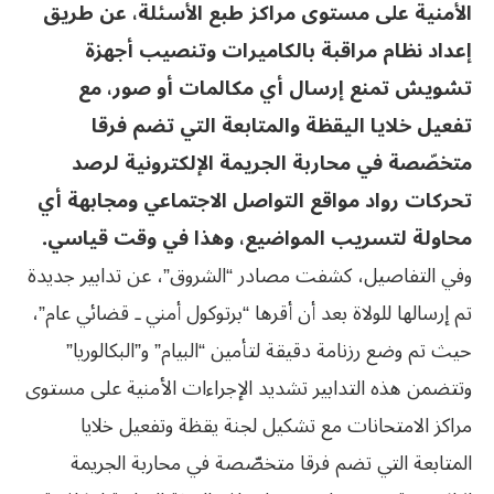
الأمنية على مستوى مراكز طبع الأسئلة، عن طريق
إعداد نظام مراقبة بالكاميرات وتنصيب أجهزة
تشويش تمنع إرسال أي مكالمات أو صور، مع
تفعيل خلايا اليقظة والمتابعة التي تضم فرقا
متخصّصة في محاربة الجريمة الإلكترونية لرصد
تحركات رواد مواقع التواصل الاجتماعي ومجابهة أي
محاولة لتسريب المواضيع، وهذا في وقت قياسي.
وفي التفاصيل، كشفت مصادر “الشروق”، عن تدابير جديدة
تم إرسالها للولاة بعد أن أقرها “برتوكول أمني ـ قضائي عام”،
حيث تم وضع رزنامة دقيقة لتأمين “البيام” و”البكالوريا”
وتتضمن هذه التدابير تشديد الإجراءات الأمنية على مستوى
مراكز الامتحانات مع تشكيل لجنة يقظة وتفعيل خلايا
المتابعة التي تضم فرقا متخصّصة في محاربة الجريمة