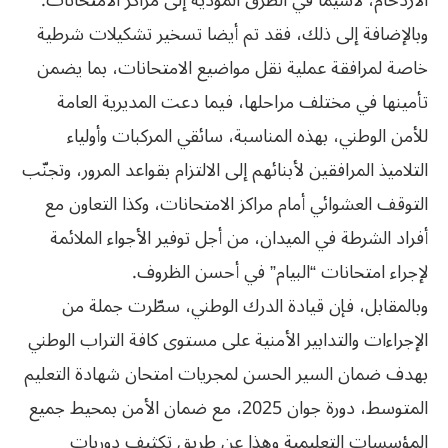
الازدحام، لاسيما في الطرق المؤدية إلى مراكز الامتحانات.
وبالإضافة إلى ذلك، فقد تم أيضا تسخير تشكيلات شرطية
خاصة لمرافقة عملية نقل مواضيع الامتحانات، بما يضمن
تأمينها في مختلف مراحلها، فيما دعت المديرية العامة
للأمن الوطني، بهذه المناسبة، سائقي المركبات وأولياء
التلاميذ المرافقين لأبنائهم إلى الالتزام بقواعد المرور، وتجنّب
التوقف العشوائي أمام مراكز الامتحانات، وكذا التعاون مع
أفراد الشرطة في الميدان، من أجل توفير الأجواء الملائمة
لإجراء امتحانات “البيام” في أحسن الظروف.
وبالمقابل، فإن قيادة الدرك الوطني، سطّرت جملة من
الإجراءات والتدابير الأمنية على مستوى كافة التراب الوطني
بهدف ضمان السير الحسن لمجريات امتحان شهادة التعليم
المتوسط، دورة جوان 2025، مع ضمان الأمن بمحيط جميع
المؤسسات التعليمية وهذا عن طريق تكثيف دوريات