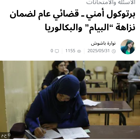
الأسئلة والامتحانات
برتوكول أمني ـ قضائي عام لضمان
نزاهة “البيام” والبكالوريا
نوارة باشوش
0
1155
2025/05/31
ح.م