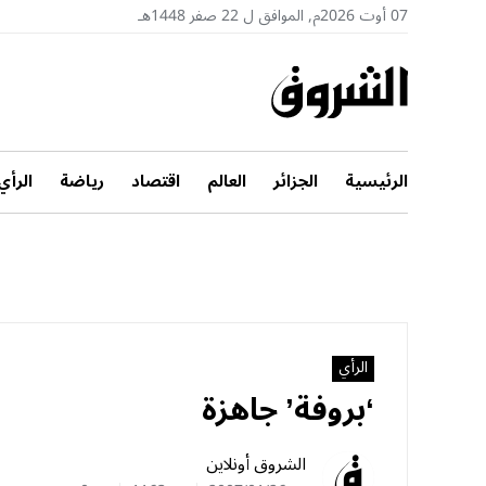
07 أوت 2026م, الموافق ل 22 صفر 1448هـ
الرئيسية
الجزائر
العالم
اقتصاد
رياضة
الرأي
الرأي
‘بروفة’ جاهزة
الشروق أونلاين