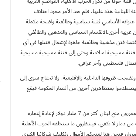
ه خوفا من تكرار الحرب الأهلية، العواصم العربية
اللبنانية هذه عليها، فلم يعد الأمر مجرد اختلاف
 عنوانه الأساسي فتنة سياسية وطائفية واضحة مكملة
ن عربية أخرى.الانقسام السياسي والمذهبي والطائفي
ثمة فتن مذهبية وطائفية جاهزة لإشعال فتيلها في أي
 فتنة مسيحية اسلامية وحتى إلى فتنة مسيحية مسيحية
تتال فلسطيني وآخر عراقي.
ونضجت ظروفها الداخلية والإقليمية، ولا تحتاج سوى إلى
يصطدموا بمتظاهرين آخرين من أنصار الحكومة فيقع
في هذا الوقت بالذات يجتمع المانحون في باريس ويقررون منح لبنان أكثر من 7 مليار دولار لإعادة إعماره،
ته من دمار لا يكفي، فينتظرون ما ستخلفه الحرب الأهلية
 دمروا،، فنحن هنا لمنحكم الأموال وتكليف شركاتنا الكبرى