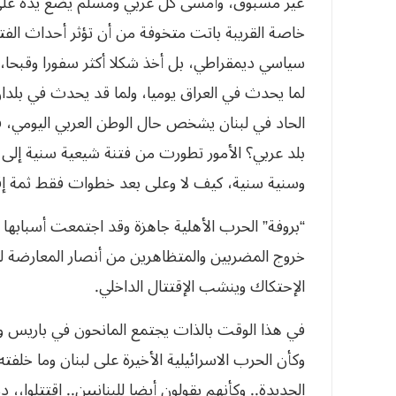
غير مسبوق، وأمسى كل عربي ومسلم يضع يده على قلب
خاصة القريبة باتت متخوفة من أن تؤثر أحداث الفتنة 
سياسي ديمقراطي، بل أخذ شكلا أكثر سفورا وقبحا،
لما يحدث في العراق يوميا، ولما قد يحدث في بلدا
الحاد في لبنان يشخص حال الوطن العربي اليومي، ف
بلد عربي؟ الأمور تطورت من فتنة شيعية سنية إلى
وسنية سنية، كيف لا وعلى بعد خطوات فقط ثمة إق
“بروفة” الحرب الأهلية جاهزة وقد اجتمعت أسبابها 
خروج المضربين والمتظاهرين من أنصار المعارضة ل
الإحتكاك وينشب الإقتتال الداخلي.
وكأن الحرب الاسرائيلية الأخيرة على لبنان وما خلف
الجديدة.. وكأنهم يقولون أيضا للبنانيين.. إقتتلوا،،