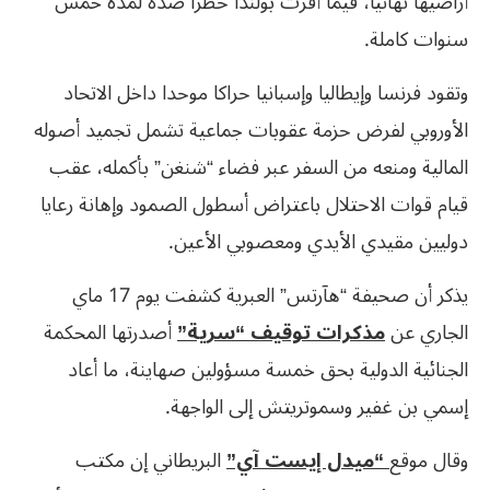
أراضيها نهائيا، فيما أقرت بولندا حظرا ضده لمدة خمس
سنوات كاملة.
وتقود فرنسا وإيطاليا وإسبانيا حراكا موحدا داخل الاتحاد
الأوروبي لفرض حزمة عقوبات جماعية تشمل تجميد أصوله
المالية ومنعه من السفر عبر فضاء “شنغن” بأكمله، عقب
قيام قوات الاحتلال باعتراض أسطول الصمود وإهانة رعايا
دوليين مقيدي الأيدي ومعصوبي الأعين.
يذكر أن صحيفة “هآرتس” العبرية كشفت يوم 17 ماي
الجاري عن
مذكرات توقيف “سرية”
أصدرتها المحكمة
الجنائية الدولية بحق خمسة مسؤولين صهاينة، ما أعاد
إسمي بن غفير وسموتريتش إلى الواجهة.
وقال موقع
“ميدل إيست آي”
البريطاني إن مكتب