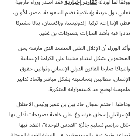
​ووفقا لما أوردته
تقارير إخبارية
فقد أصدر وزراء خارجية
ثماني دول عربية وإسلامية تضم السعودية، مصر، الأردن،
قطر، الإمارات، تركيا، إندونيسيا، وباكستان، بيانا مشتركا
نددوا فيه بأشد العبارات بتصرفات بن غفير.
وأكد الوزراء أن الإذلال العلني المتعمد الذي مارسه بحق
المحتجزين يشكل اعتداء مشينا على الكرامة الإنسانية
وانتهاكا صارخا للقانون الدولي الإنساني وقوانين حقوق
الإنسان، مطالبين بمحاسبته بشكل مباشر واتخاذ تدابير
ملموسة لوضع حد لاستفزازاته المتكررة.
وداخليا، احتدم سجال حاد بين بن غفير ورئيس الاحتلال
الإسرائيلي إسحاق هرتسوغ، على خلفية تصريحات أدلى بها
خلال مراسم تسليم جائزة “القدس للوحدة”، انتقد فيها
تصاعد وتيرة عنف المستوطنين في الضفة الغربية المحتلة.