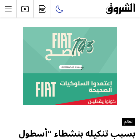
العالم
بسبب تنكيله بنشطاء “أسطول