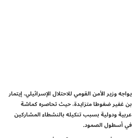
يواجه وزير الأمن القومي للاحتلال الإسرائيلي، إيتمار
بن غفير ضغوطا متزايدة، حيث تحاصره كماشة
عربية ودولية بسبب تنكيله بالنشطاء المشاركين
في أسطول الصمود.