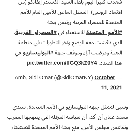
سُعدت كثيراً اليوم بلقاء السيد ألكسندر إيفانكو (من
الاتحاد الروسي)، الممثل الخاص للأمين العام للأمم
المتحدة للصحراء الغربية ورئيس بعثة
#الأمم_المتحدة
للاستفتاء في
#الصحراء_الغربية
،
الذي ناقشت معه الوضع وآخر التطورات في منطقة
البعثة وعرضت آراء وموقف جبهة
#البوليساريو
في
هذا الصدد.
pic.twitter.com/IfGQ3kZ0Y4
October
— Amb. Sidi Omar (@SidiOmarNY)
11, 2021
وسبق لممثل جبهة البوليساريو في الأمم المتحدة, سيدي
محمد عمار, أن أكد، أن سياسة العرقلة التي ينتهجها المغرب
وتقاعس مجلس الأمن, منع بعثة الأمم المتحدة للاستفتاء