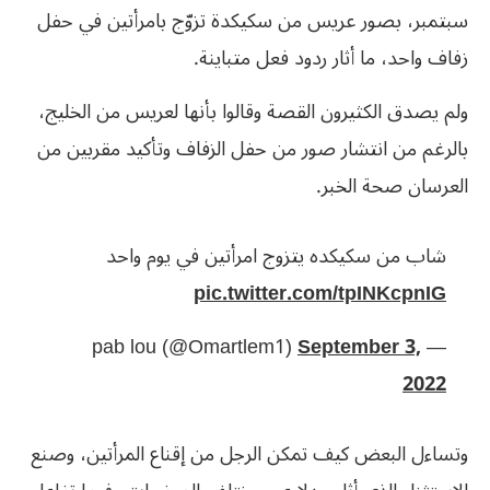
سبتمبر، بصور عريس من سكيكدة تزوّج بامرأتين في حفل
زفاف واحد، ما أثار ردود فعل متباينة.
ولم يصدق الكثيرون القصة وقالوا بأنها لعريس من الخليج،
بالرغم من انتشار صور من حفل الزفاف وتأكيد مقربين من
العرسان صحة الخبر.
شاب من سكيكده يتزوج امرأتين في يوم واحد
pic.twitter.com/tpINKcpnIG
September 3,
— pab lou (@Omartlem1)
2022
وتساءل البعض كيف تمكن الرجل من إقناع المرأتين، وصنع