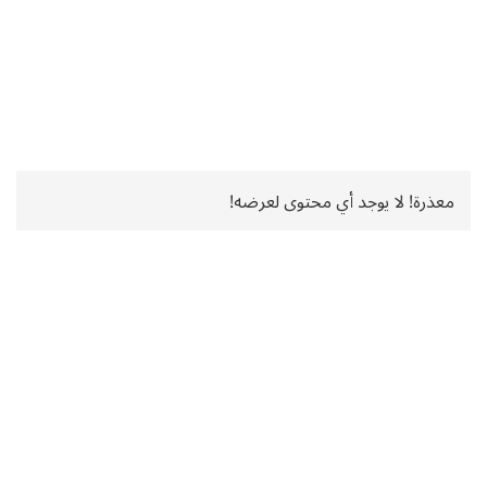
معذرة! لا يوجد أي محتوى لعرضه!
الجزائر
العالم
اقتصاد
رياضة
الرأي
جواهر
منوعات
إنفوجرافيك
الشروق News
الشروق TV
الشروق العربي