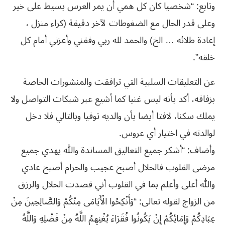
وتابع: “شخصيا كان كل همي أن يمر العرس بسيط على خير
وعلى قدر الحال مع الضغوطات لآخر دقيقة (كراء منزل ،
إعادة طلائه … الخ) والحمد لله ربي وفقني وأعزني أمام كل
خلقه”.
عن التعليقات السلبية التي ترافقت والمنشورات الخاصة
بزفافه، أكد بأنه ليس غنيا كما أشيع عبر شبكات التواصل ولا
يملك سكنا، لافتا أيضا بأن والديه توفيا وبالتالي فلا دخل
لوالدته في اختيار أي عروس.
وأضاف: “أشكر جميع التعاليق المساندة والله يهدي جميع
مرضى القلوب فالحلال أصبح عجيب والحرام أصبح عادي
والله أعلى وأعلم بما في القلوب أني قصدت الحلال والرزق
من الزواج لقوله تعالى: “وَأَنْكِحُوا الْأَيَامَى مِنْكُمْ وَالصَّالِحِينَ مِنْ
عِبَادِكُمْ وَإِمَائِكُمْ إِنْ يَكُونُوا فُقَرَاءَ يُغْنِهِمُ اللَّهُ مِنْ فَضْلِهِ وَاللَّهُ