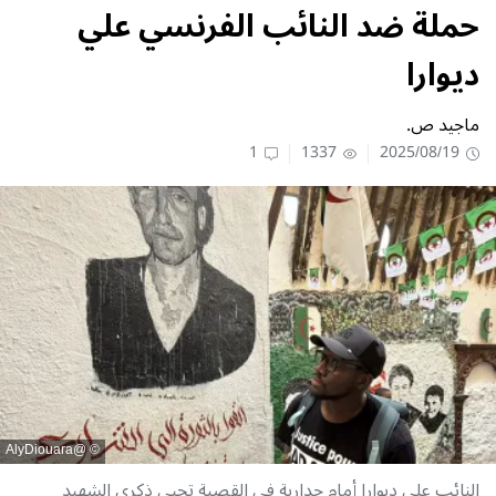
حملة ضد النائب الفرنسي علي
ديوارا
ماجيد ص.
1
1337
2025/08/19
@AlyDiouara
النائب علي ديوارا أمام جدارية في القصبة تحيي ذكرى الشهيد