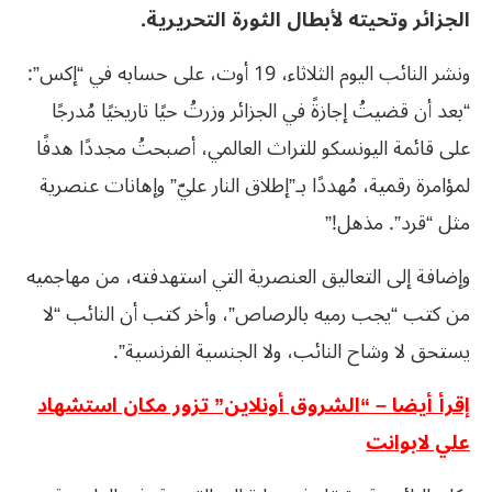
الجزائر وتحيته لأبطال الثورة التحريرية.
ونشر النائب اليوم الثلاثاء، 19 أوت، على حسابه في “إكس”:
“بعد أن قضيتُ إجازةً في الجزائر وزرتُ حيًا تاريخيًا مُدرجًا
على قائمة اليونسكو للتراث العالمي، أصبحتُ مجددًا هدفًا
لمؤامرة رقمية، مُهددًا بـ”إطلاق النار عليّ” وإهانات عنصرية
مثل “قرد”. مذهل!”
وإضافة إلى التعاليق العنصرية التي استهدفته، من مهاجميه
من كتب “يجب رميه بالرصاص”، وأخر كتب أن النائب “لا
يستحق لا وشاح النائب، ولا الجنسية الفرنسية”.
إقرأ أيضا – “الشروق أونلاين” تزور مكان استشهاد
علي لابوانت