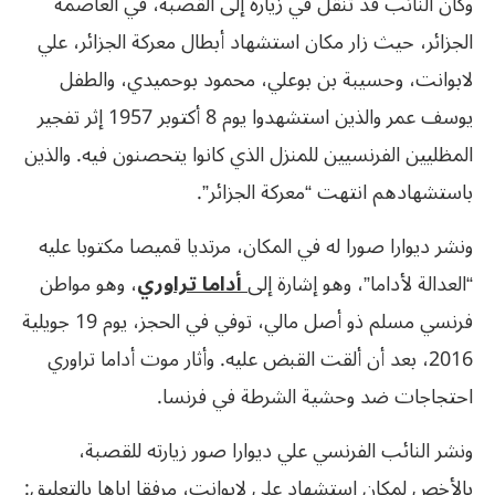
وكان النائب قد تنقل في زيارة إلى القصبة، في العاصمة
الجزائر، حيث زار مكان استشهاد أبطال معركة الجزائر، علي
لابوانت، وحسيبة بن بوعلي، محمود بوحميدي، والطفل
يوسف عمر والذين استشهدوا يوم 8 أكتوبر 1957 إثر تفجير
المظليين الفرنسيين للمنزل الذي كانوا يتحصنون فيه. والذين
باستشهادهم انتهت “معركة الجزائر”.
ونشر ديوارا صورا له في المكان، مرتديا قميصا مكتوبا عليه
“العدالة لأداما”، وهو إشارة إلى
أداما تراوري
، وهو مواطن
فرنسي مسلم ذو أصل مالي، توفي في الحجز، يوم 19 جويلية
2016، بعد أن ألقت القبض عليه. وأثار موت أداما تراوري
احتجاجات ضد وحشية الشرطة في فرنسا.
ونشر النائب الفرنسي علي ديوارا صور زيارته للقصبة،
بالأخص لمكان استشهاد علي لابوانت، مرفقا إياها بالتعليق: