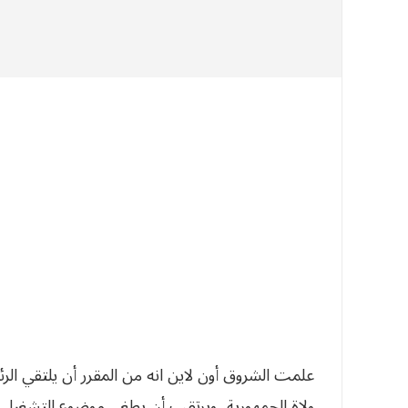
علمت الشروق أون لاين انه من المقرر أن يلتقي الرئيس
ولاة الجمهورية، ويرتقب أن يطغى موضوع التشغيل و