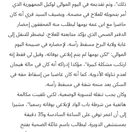
ذلك”، وتم تقديمه في اليوم الموالي لوكيل الجمهورية الذي
أمر بتحويله للعلاج في مصحة، ويضيف السيد قري أنه كان
حاضرا مع ابن عمه يومها ليطلب منه المحققون إحضار
الدفتر الصحي الذي يؤكد متابعته للعلاج، ليضطر للتنقل إلى
غاية ولاية البرج مسقط رأسه، لإحضاره في صبيحة اليوم
الموالي: “لكن يومها لم يتم إبلاغي بوفاته، وقيل لي فقط إنه
ارتكب مشكلة كبيرة”، مؤكدا إدراكه أنه كان في حالة هيجان
لعدم تناوله الأدوية، كما أنه كان غاضبا من إسقاط حقه في
السكن بعد منحه شقة في مسقط رأسه.
وكان يجب تنقله لتسوية الوضعية، لكني تلقيت مكالمة
هاتفية من شرطة باب الواد لإبلاغي بوفاته رسميا”، مشيرا
إلى أن اعمر توفي على الساعة السادسة و35 دقيقة
بمستشفى الدويرة، ليطالب باسم عائلة الضحية بفتح