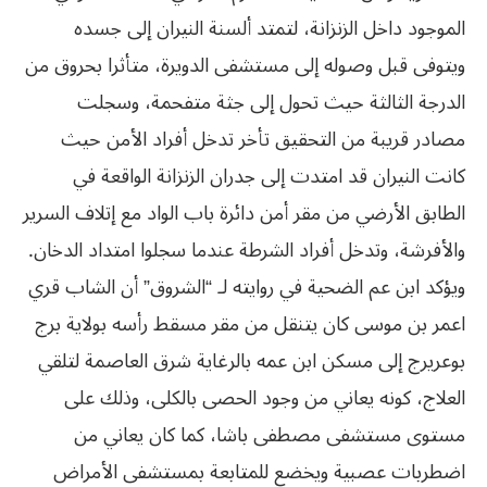
الموجود داخل الزنزانة، لتمتد ألسنة النيران إلى جسده
ويتوفى قبل وصوله إلى مستشفى الدويرة، متأثرا بحروق من
الدرجة الثالثة حيث تحول إلى جثة متفحمة، وسجلت
مصادر قريبة من التحقيق تأخر تدخل أفراد الأمن حيث
‬والأفرشة،‮ ‬وتدخل‮ ‬أفراد‮ ‬الشرطة‮ ‬عندما‮ ‬سجلوا‮ ‬امتداد‮ ‬الدخان‮.‬
ويؤكد ابن عم الضحية في روايته لـ “الشروق” أن الشاب قري
اعمر بن موسى كان يتنقل من مقر مسقط رأسه بولاية برج
بوعريرج إلى مسكن ابن عمه بالرغاية شرق العاصمة لتلقي
العلاج، كونه يعاني من وجود الحصى بالكلى، وذلك على
مستوى مستشفى مصطفى باشا، كما كان يعاني من