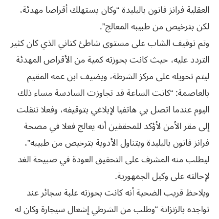
‬لكن‮ ‬بترخيص‮ ‬من‮ ‬طبيبه‮ ‬المعالج‮”.‬
وتم توقيف الشاب على مستوى شاطئ كتاني الذي كان كثير
التردد عليه، حيث كانت بحوزته كمية من الأقراص المهدئة
ليتم تحويله على مركز الشرطة، ويضيف ابن عمه المقيم
بالعاصمة: “كانت الساعة قد تجاوزت السادسة مساء ذلك
‬لإحالته‮ ‬على‮ ‬وكيل‮ ‬الجمهورية‮.‬
ويلاحظ قريب الضحية أنه كانت بحوزته علبة سجائر عند
تواجده بالزنزانة “وطلب من الشرطي إشعال سيجارة وكان له