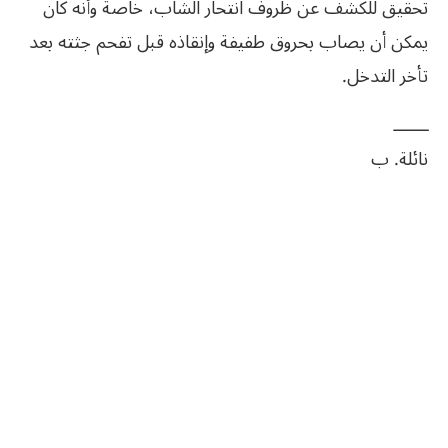
‬تأخر‮ ‬التدخل‮.‬
ـــــــ
نائلة‮. ‬ب‮ ‬