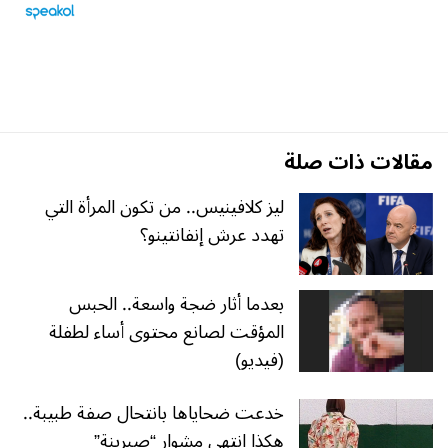
مقالات ذات صلة
ليز كلافينيس.. من تكون المرأة التي
تهدد عرش إنفانتينو؟
بعدما أثار ضجة واسعة.. الحبس
المؤقت لصانع محتوى أساء لطفلة
(فيديو)
خدعت ضحاياها بانتحال صفة طبيبة..
هكذا انتهى مشوار “صبرينة”