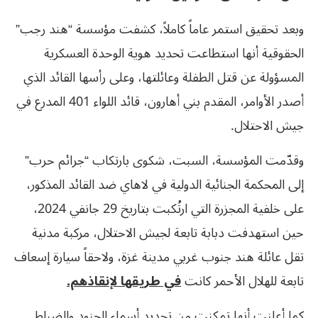
وبعد تحقيق استمر عاماً كاملاً، كشفت مؤسسة “هند رجب”
الحقوقية أنها استطاعت تحديد هوية الوحدة العسكرية
المسؤولة عن قتل الطفلة وعائلتها، وعلى رأسها القائد الذي
أصدر الأوامر، المقدم بني أهارون، قائد اللواء 401 المدرع في
جيش الاحتلال.
وقدّمت المؤسسة، السبت، شكوى بارتكاب “جرائم حرب”
إلى المحكمة الجنائية الدولية في لاهاي ضد القائد المذكور،
على خلفية المجزرة التي ارتُكبت بتاريخ 29 جانفي 2024،
حين استهدفت دبابة تابعة لجيش الاحتلال، مركبة مدنية
تقل عائلة هند جنوب غربي مدينة غزة، ولاحقاً سيارة إسعاف
تابعة للهلال الأحمر كانت
في طريقها لإنقاذهم.
كما أعلنت أنها تمكنت من تحديد أسماء الجنود والضباط