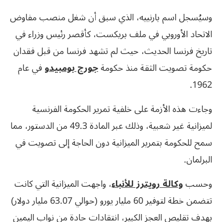
وسيُسجل اسم بارنييه، الذي سبق أن شغل منصب مفاوض
الاتحاد الأوروبي في ملف بريكست، كأقصر رئيس وزراء في
تاريخ فرنسا الحديث، حيث لم تشهد فرنسا من قبل فقدان
حكومة تصويت الثقة منذ حكومة
جورج بومبيدو
في عام
1962.
وجاءت هذه الأزمة على خلفية تمرير الحكومة الفرنسية
لميزانية غير شعبية، وذلك عبر المادة 49.3 من الدستور، مما
سمح للحكومة بتمرير الميزانية دون الحاجة إلى تصويت في
البرلمان.
وحسب
وكالة رويترز للأنباء
، واجهت الميزانية التي كانت
تتضمن خطة لتوفير 60 مليار يورو (حوالي 63.07 مليار دولار)
بهدف تقليص العجز الكبير، انتقادات حادة من نواب اليمين