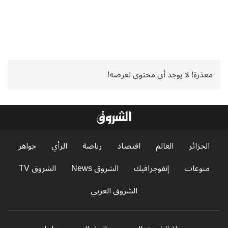
معذرة! لا يوجد أي محتوى لعرضه!
الجزائر
العالم
اقتصاد
رياضة
الرأي
جواهر
منوعات
إنفوجرافيك
الشروق News
الشروق TV
الشروق العربي