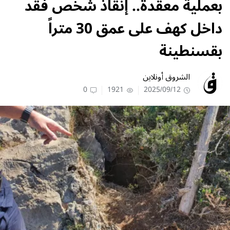
بعملية معقّدة.. إنقاذ شخص فُقد
داخل كهف على عمق 30 متراً
بقسنطينة
الشروق أونلاين
0
1921
2025/09/12