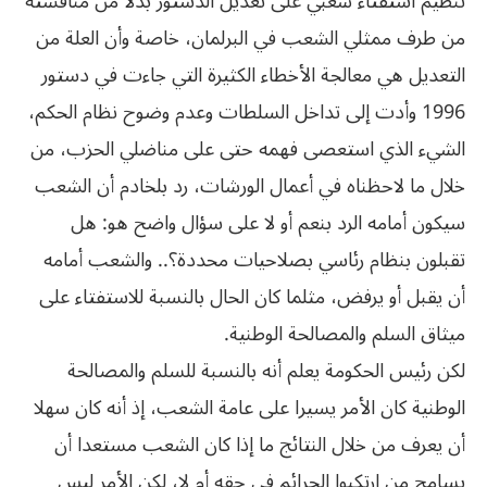
تنظيم استفتاء شعبي على تعديل الدستور بدلا من مناقشته
من طرف ممثلي الشعب في البرلمان، خاصة وأن العلة من
التعديل هي معالجة الأخطاء الكثيرة التي جاءت في دستور
1996 وأدت إلى تداخل السلطات وعدم وضوح نظام الحكم،
الشيء الذي استعصى فهمه حتى على مناضلي الحزب، من
خلال ما لاحظناه في أعمال الورشات، رد بلخادم أن الشعب
سيكون أمامه الرد بنعم أو لا على سؤال واضح هو: هل
تقبلون بنظام رئاسي بصلاحيات محددة؟.. والشعب أمامه
أن يقبل أو يرفض، مثلما كان الحال بالنسبة للاستفتاء على
ميثاق‮ ‬السلم‮ ‬والمصالحة‮ ‬الوطنية‮.‬
لكن رئيس الحكومة يعلم أنه بالنسبة للسلم والمصالحة
الوطنية كان الأمر يسيرا على عامة الشعب، إذ أنه كان سهلا
أن يعرف من خلال النتائج ما إذا كان الشعب مستعدا أن
يسامح من ارتكبوا الجرائم في حقه أم لا، لكن الأمر ليس