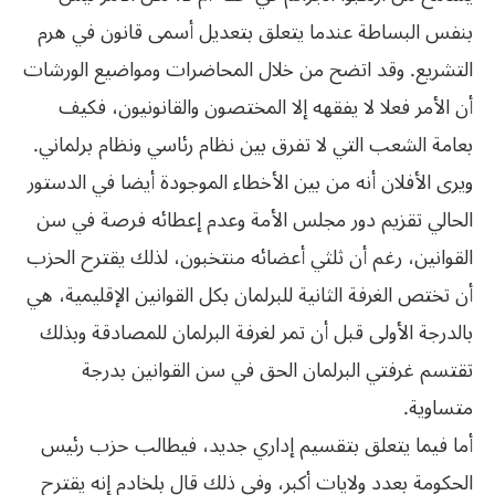
‬بعامة‮ ‬الشعب‮ ‬التي‮ ‬لا‮ ‬تفرق‮ ‬بين‮ ‬نظام‮ ‬رئاسي‮ ‬ونظام‮ ‬برلماني‮.‬
ويرى الأفلان أنه من بين الأخطاء الموجودة أيضا في الدستور
الحالي تقزيم دور مجلس الأمة وعدم إعطائه فرصة في سن
القوانين، رغم أن ثلثي أعضائه منتخبون، لذلك يقترح الحزب
أن تختص الغرفة الثانية للبرلمان بكل القوانين الإقليمية، هي
‬متساوية‮.‬
أما فيما يتعلق بتقسيم إداري جديد، فيطالب حزب رئيس
الحكومة بعدد ولايات أكبر، وفي ذلك قال بلخادم إنه يقترح