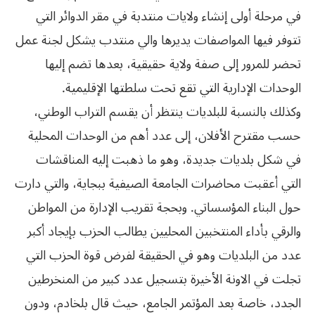
في مرحلة أولى إنشاء ولايات منتدبة في مقر الدوائر التي
تتوفر فيها المواصفات يديرها والي منتدب يشكل لجنة عمل
‬الوحدات‮ ‬الإدارية‮ ‬التي‮ ‬تقع‮ ‬تحت‮ ‬سلطتها‮ ‬الإقليمية‮. ‬
وكذلك بالنسبة للبلديات ينتظر أن يقسم التراب الوطني،
حسب مقترح الأفلان، إلى عدد أهم من الوحدات المحلية
في شكل بلديات جديدة، وهو ما ذهبت إليه المناقشات
التي أعقبت محاضرات الجامعة الصيفية ببجاية، والتي دارت
حول البناء المؤسساتي. وبحجة تقريب الإدارة من المواطن
والرقي بأداء المنتخبين المحليين يطالب الحزب بإيجاد أكبر
عدد من البلديات وهو في الحقيقة لفرض قوة الحزب التي
تجلت في الاونة الأخيرة بتسجيل عدد كبير من المنخرطين
الجدد، خاصة بعد المؤتمر الجامع، حيث قال بلخادم، ودون