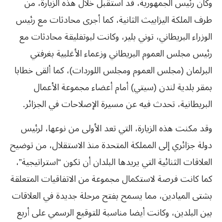
وكان رئيس الجمهورية، قد استقبل خلال هذه الزيارة، من
طرف الملكة اليزابيث الثانية، كما أجرى محادثات مع رئيس
الوزراء البريطاني، توني بلير، وكانت لبوتفليقة محادثات مع
رئيس مجلس العموم البريطاني وزعماء الأغلبية بغرفتي
البرلمان (مجلس العموم ومجلس اللوردات)، كما ألقى‮ ‬خطابا‮
‬بمقر‮ ‬بلدية‮ ‬لندن‮ (‬سيتي‮) ‬أمام‮ ‬أعضاء‮ ‬مجموعة‮ ‬الأعمال‮
‬البريطانية،‮ ‬تحدث‮ ‬فيه‮ ‬عن‮ ‬مسيرة‮ ‬الإصلاحات‮ ‬في‮ ‬الجزائر‮. ‬
وقد مكنت هذه الزيارة، التي تعد الأولى من نوعها، لرئيس
دولة جزائري إلى المملكة المتحدة منذ الاستقلال، من توضيح
العلاقات الثنائية التي يريدها البلدان أن تكون “استراتيجية”،
كما كانت فرصة لاستكمال مجموعة من الاتفاقيات المتعلقة
بشتى الميادين، مما يسمح بفتح مرحلة‮ ‬جديدة‮ ‬في‮ ‬العلاقات‮
‬بين‮ ‬البلدين،‮ ‬وكانت‮ ‬أيضا‮ ‬مناسبة‮ ‬للتوقيع‮ ‬الرسمي‮ ‬على‮ ‬أربع‮