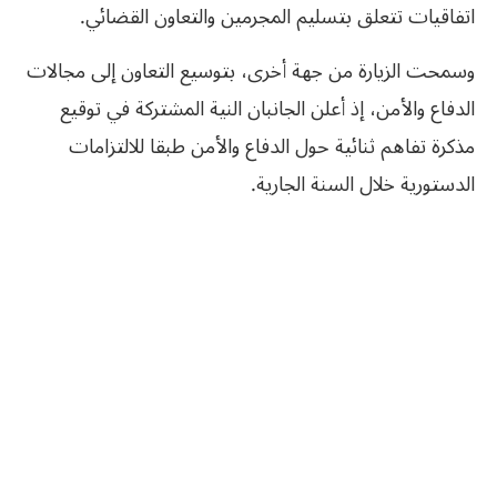
‬اتفاقيات‮ ‬تتعلق‮ ‬بتسليم‮ ‬المجرمين‮ ‬والتعاون‮ ‬القضائي‮.
‬وسمحت‮ ‬الزيارة‮ ‬من‮ ‬جهة‮ ‬أخرى،‮ ‬بتوسيع‮ ‬التعاون‮ ‬إلى‮ ‬مجالات‮
‬الدفاع‮ ‬والأمن،‮ ‬إذ‮ ‬أعلن‮ ‬الجانبان‮ ‬النية‮ ‬المشتركة‮ ‬في‮ ‬توقيع‮
‬مذكرة‮ ‬تفاهم‮ ‬ثنائية‮ ‬حول‮ ‬الدفاع‮ ‬والأمن‮ ‬طبقا‮ ‬للالتزامات‮
‬الدستورية‮ ‬خلال‮ ‬السنة‮ ‬الجارية‮.