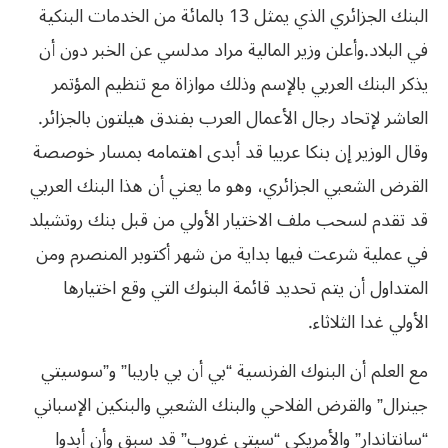
‬في‮ ‬البلاد‮.‬وأعلن وزير المالية مراد مدلسي عن الخبر دون أن
يذكر البنك العربي بالإسم وذلك موازاة مع تنظيم المؤتمر
العاشر لإتحاد رجال الأعمال العرب بفندق هيلتون بالجزائر.
وقال الوزير إن بنكا عربيا قد أبدى اهتمامه بمسار خوصصة
القرض الشعبي الجزائري، وهو ما يعني أن هذا البنك العربي
قد تقدم لسحب ملف الاختيار الأولي من قبل بنك روتشيلد
في عملية شرعت فيها بداية من شهر أكتوبر المنصرم ومن
المتداول أن يتم تحديد قائمة البنوك التي وقع اختيارها
الأولي غدا الثلاثاء.
مع العلم أن البنوك الفرنسية “بي أن بي باريبا” و”سوسيتي
جينرال” والقرض الفلاحي والبنك الشعبي والبنكين الإسباني
“سانتاندار” والأمريكي “سيتي غروب” قد سبق وأن أبدوا