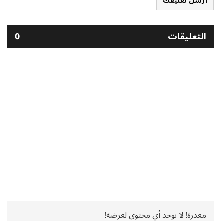
أرسل تعليقك
التعليقات
0
معذرة! لا يوجد أي محتوى لعرضه!