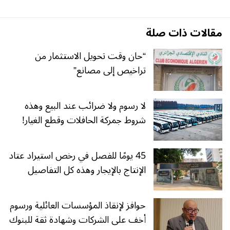
مقالات ذات صلة
“حان وقت تحويل الاستثمار من
تراخيص إلى مصانع”
لا رسوم ولا ضرائب عند البيع وهذه
شروط جمركة الحافلات وقطع الغيار!
45 يومًا للفصل في رخص استيراد عتاد
الإنتاج بالإيجار وهذه كل التفاصيل
حوافز لإنقاذ المؤسسات العائلية ورسوم
أخف على الشركات وشهادة ثقة للبنوك