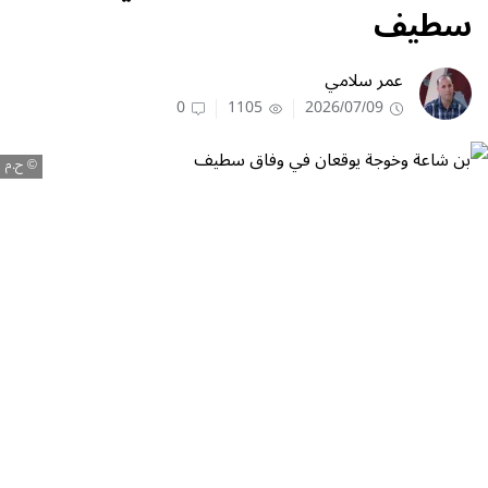
سطيف
عمر سلامي
0
1105
2026/07/09
ح.م