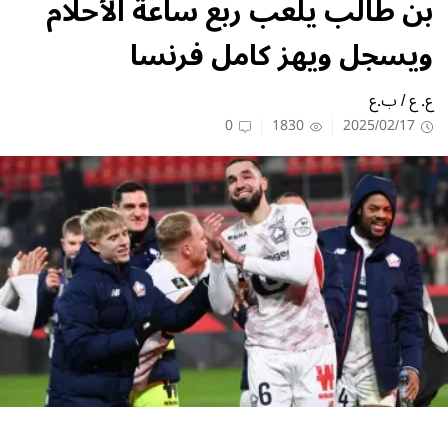
بن طالب يلعب ربع ساعة الأحلام
ويسجل ويهز كامل فرنسا
ع. ع / ب.ع
0
1830
2025/02/17