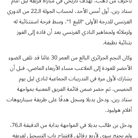
بأحرف من ذهب، بهدف تاريخي في مباراة فريقه ليل أمام
ستاد رين، أول أمس الأحد، لحساب الجولة الـ22 من الدوري
الفرنسي للدرجة الأولى “الليغ 1″، وسط فرحة استثنائية له
ولزملائه ولجماهير النادي الفرنسي بعد أن قاده إلى الفوز
بثنائية نظيفة.
وكان النجم الجزائري البالغ من العمر 30 عامًا قد تلقى الضوء
الأخضر للعودة إلى الملاعب مساء الأربعاء الماضي، قبل أن
يشارك لأول مرة في التدريبات الجماعية لنادي ليل يوم
الخميس، ثم حضر ضمن قائمة الفريق المعنية بمواجهة
ستاد رين، ودخل بديلا وسجل هدفًا على طريقة سيناريوهات
أفلام هوليود.
ودخل بن طالب بديلا في المواجهة بداية من الدقيقة الـ76،
ولم يحتج سوى لأربع دقائق لافتتاح باب التسجيل لفريقه