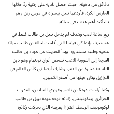
دقائق من دخوله، حيث حصل ناديه على ركنية ردّ خلالها
الحارس الكرة، فأودعها نبيل بيسراه في مرمى رين وهو
بالتأكيد أهم هدف في حياته.
ربع ساعة لعب وهدف لم يدخل نبيل بن طالب فقط في
هستيريا، وإنما كل فرنسا التي أقامت لحالة بن طالب موائد
علمية وطبية مستديرة، وبدأ الحديث عن عودة بن طالب
القريبة إلى الفورمة للاعب تقمص ألوان توتنهام وهو دون
التاسعة عشرة من العمر، وشارك أيضا في كأس العالم في
البرازيل وكان حينها من أصغر اللاعبين.
وكما أراحت عودة بن ناصر وغويري للميادين، المدرب
الجزائري بيتكوفيتش، زادته فرحة عودة نبيل بن طالب
لوكوموتيف الوسط، اعتزازا بفريقه الذي تحركت ركائزه