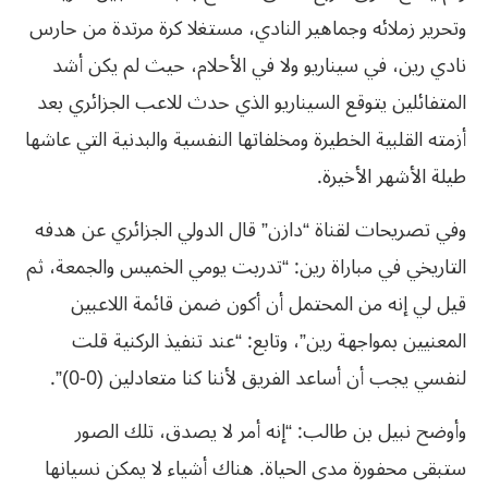
وتحرير زملائه وجماهير النادي، مستغلا كرة مرتدة من حارس
نادي رين، في سيناريو ولا في الأحلام، حيث لم يكن أشد
المتفائلين يتوقع السيناريو الذي حدث للاعب الجزائري بعد
أزمته القلبية الخطيرة ومخلفاتها النفسية والبدنية التي عاشها
طيلة الأشهر الأخيرة.
وفي تصريحات لقناة “دازن” قال الدولي الجزائري عن هدفه
التاريخي في مباراة رين: “تدربت يومي الخميس والجمعة، ثم
قيل لي إنه من المحتمل أن أكون ضمن قائمة اللاعبين
المعنيين بمواجهة رين”، وتابع: “عند تنفيذ الركنية قلت
لنفسي يجب أن أساعد الفريق لأننا كنا متعادلين (0-0)”.
وأوضح نبيل بن طالب: “إنه أمر لا يصدق، تلك الصور
ستبقى محفورة مدى الحياة. هناك أشياء لا يمكن نسيانها