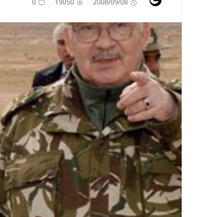
0
19050
2008/09/08