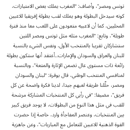
تونس ومصر”، وأضاف: “المغرب يملك بعض الامتيازات،
كونه سيدخل البطولة وهو يملك لقب بطولة إفريقيا للاعبين
المحليين، كما أن لاعبيه متعودون على اللعب معا منذ فترة
طويلة”، وتابع: “المغرب مثله مثل تونس ومصر اللتين
ستشاركان تقريبا بالمنتخب الأول، ونفس الشيء بالنسبة
للبنان والعراق والسودان والإمارات..أعتقد أنها ستكون بطولة
رائعة ذات مستوى عال تضمن الإثارة والمتعة”، وبالنسبة
لمنافسي المنتخب الوطني، قال بوقرة: “لبنان والسودان
ومصر، حلّلنا طريقة لعبهم جيدا، لدينا فكرة واضحة عن كل
فريق”، مضيفا: “في رأيي كل المنتخبات المشاركة مرشحة
للقب في مثل هذا النوع من البطولات، لا يوجد فريق كبير
بين المنتخبات، وعنصر المفاجأة وارد، خاصة إذا حضرت
القوة الذهنية للاعبين للتعامل مع المباريات”، وعن جاهزية