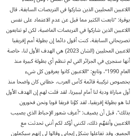
اللاعبين المحليين الذين شاركوا في التربصات السابقة، قال
بوقرة: “تابعت الكثير مما قيل عن عدم الاعتماد على نفس
اللاعبين الذين شاركوا في التربصات الماضية، لكن لو تتابعون
تصريحاتي السابقة، كنت أقول دائما إن بطولة أمم إفريقيا
للاعبين المحليين (الشان 2023) هي الهدف الأول لنا، خاصة
أنها ستجرى في الجزائر التي لم تنظم أي بطولة كبيرة منذ
العام 1990″، وتابع: “اللاعبون كانوا يعرفون كل شيء
بخصوص تركيبة قائمة كأس العرب، خطابي كان واضحا منذ
أول مباراة ودية لنا أمام ليبيريا، لقد قلت لهم إن الهدف الأول
لنا هو بطولة إفريقيا، لقد كوّنا فريقا قويا ونحن فخورون
بذلك”، قبل أن يضيف: “أعرف شعور الإحباط الذي يصيب
اللاعبين وأتفهّم ذلك، لكنني أؤكد لكم أنني تحدثت مع
الجميع، وقد تفاعلوا بشكل إيجابي وقالوا لي إنهم سيكملون