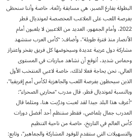
البطولة بفارغ الصبر، هي مسابقة رائعة، خاصة وأننا سنحظى
بفرصة اللعب على الملاعب المخصصة لمونديال قطر
2022، وأمام الجمهور، العديد من اللاعبين لا يلعبون أمام
الأنصار منذ فترة طويلة”، وأضاف: “كأس العرب ستشهد
مشاركة دول عربية عديدة وسيخوضها كل فريق بفخر واعتزاز
وحماس شديد، أتوقع أن نشاهد مباريات في المستوى
العالي، نحن بحاجة فعلا لذلك، خاصة لاعبي المنتخب الأول
الذين سيحظون بفرصة اللعب والجاهزية لكأس أمم إفريقيا”،
وبالنسبة لمونديال قطر، قال مدرب “محاربي الصحراء”:
“أعرف هذا البلد جيدا لقد لعبت ودرّبت هنا، ومثلما قال
المدرب جمال بلماضي، فقطر ستنظم أحد أفضل دورات
كأس العالم في التاريخ، خاصة من ناحية التنظيم
والتسهيلات التي ستقدم للوفود المشاركة والجماهير”، وتابع: