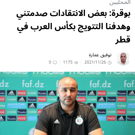
المحليين
بوقرة: بعض الانتقادات صدمتني
وهدفنا التتويج بكأس العرب في
قطر
توفيق عمارة
0
1175
2021/11/26