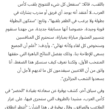
باللقب، قائلا: “سنفعل كل شيء للتتويج بلقب كأس
العرب..لا أعتقد أنه يوجد أي فريق أو مدرب يشارك في
بطولة ولا يرغب في الظفر بلقبها”، وتابع: “ستكون البطولة
قوية وجيدة، خصوصا أنها مسابقة جديدة، من جهتنا سنقوم
بتسيير المشوار مباراة بمباراة، سنحترم كل المنافسين
وسنخوض كل لقاء وكأنه نهائي”، وأردف: “أعلم أن الجميع
يسعى للإطاحة بنا، وذلك بفضل النتائج الباهرة التي حققها
المنتخب الأول، ولكننا نعرف كيف سنسيّر هذا الضغط، أنا
واثق من أن اللاعبين سيقدمون كل ما لديهم لأجل أن
يسعدوا الشعب الجزائري”.
وفي سياق آخر، كشف بوقرة عن سعادته بقيادة “الخضر” في
كأس العرب، مشيدا بالظروف التي ستجرى فيها، على غرار
الملاعب والمرافق، وقال بوقرة في هذا الشأن: “أنتظر انطلاق