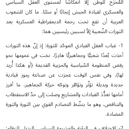
المُخرَج للوطن إلا انعكاسًا لمستوى العقل السياسي
والعسكري لقيادة الجيش إيجابًا أو سلبًا. ما كان للشعوب
العربية أن تقع تحت رحمة الديمقراطية العسكرية بعد
الثورات الشّعبية إلاّ لسببين رئيسيين هما:
1- غياب العقل القيادي الموحّد للثورة: إذ إنّ هذه الثورات
أخذت بُعدًا شعبيًّا وجماهيريًّا هادِرًا، نحَت في عمومها نحو
رفض المنظومة السّياسية والحزبية القديمة (أو هكذا أُريد
لها)، وفي نفس الوقت عجزت عن صناعة رموز قيادية
جديدة وبديلة تؤثّر وتؤطّر وتوجّه حركة الجماهير، ما أفرز
أمامها تعدُّدَ القيادات والمشاريع وصلت إلى حدّ الاستقطاب
والتناقض، وهو ما ينشّط التصادم القوي بين الثورة والثورة
المضادة.
2- الاختلاف في الرؤية والمشروع السياسي البديل للنظام: