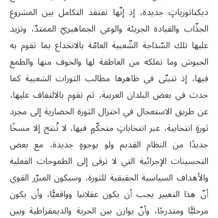
ديكتاتورياتٍ جديدة، إذ إنّها تفتقد التكامل بين المشروع
الجذّاب والقيادة الجريئة والوعي الجماهيريّ الممتدّ، وتزيد
عليها تلك السّذاجة الشّعبية العامّة بالانخداع بما تقوم به
الجيوش وما تملكه من العاطفة لها والخوف منها والطمع
فيها، إذ تتبنّى في ظاهرها مطالب الثورات الشعبية كما
حدث في بعض البلدان العربية، ثم تقوم بالالتفاف عليها،
عن طريق الاستعجال في اختزال الثورة الحضارية إلى مجرد
ثورةٍ انتخابية، عبر انتخاباتٍ متحكّمٍ فيها، لا تُنتج إلا مسخًا
جديدًا من النظام القديم ولو بوجوهٍ جديدة، مع بعض
التحسينات الإجرائية التي لا ترقى إلى الطموحات الفعلية
والأهداف السياسية الحقيقية للثورة، وسيكون المبرّر القوي
أنّ هذا التغيير يجب أن يكون عقلانيا وواقعيًّا، وأن يكون
مرحليًّا ومتدرجًا، وأنّ يوازن بين الحرية والديمقراطية وبين