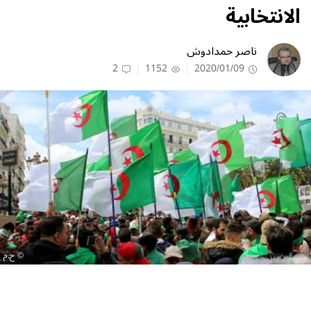
الانتخابية
ناصر حمدادوش
2
1152
2020/01/09
ح.م