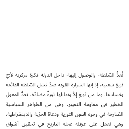
تُعدُّ السّلطة- والوصول إليها- داخل الدولة فكرة مركزية لأيّ
ثورةٍ شعبية، إذ إنها الشرارة القوية ضدّ فشل السّلطة القائمة
وفسادها. وما من ثورةٍ إلاّ وتقابلها ثورةٌ مضادّة، تعدُّ المعول
الخطير في مقاومة التغيير، وهي من الظواهر السياسية
الصّارخة في وجوه القوى الثورية ودعاة الحرّية والديمقراطية،
وهي تعمل على عرقلة عجلة التاريخ في تحقيق أشواق