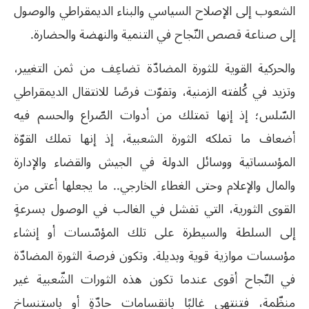
الشعوب إلى الإصلاح السياسي والبناء الديمقراطي والوصول
إلى صناعة قصص النّجاح في التنمية والنهضة والحضارة.
والحركية القوية للثورة المضادّة تضاعِف من ثمن التغيير،
وتزيد في كُلفته الزمنية، وتفوّت فرصًا للانتقال الديمقراطي
السّلس؛ إذ إنها تمتلك من أدوات الصّراع والحسم فيه
أضعاف ما تملكه الثورة الشعبية، إذ إنها تملك القوّة
المؤسساتية ووسائل الدولة في الجيش والقضاء والإدارة
والمال والإعلام وحتى الغطاء الخارجي.. ما يجعلها أعتى من
القوى الثورية، التي تفشل في الغالب في الوصول بسرعةٍ
إلى السلطة والسيطرة على تلك المؤسّسات أو إنشاء
مؤسسات موازية قوية وبديلة. وتكون فرصة الثورة المضادّة
في النّجاح أقوى عندما تكون هذه الثورات الشّعبية غير
منظّمة، فتنتهي غالبًا بانقسامات حادّةٍ أو باستنساخ