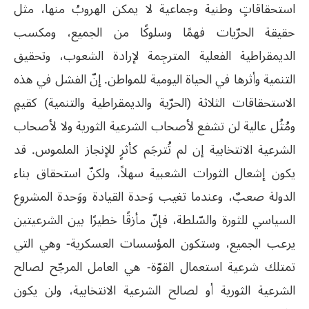
استحقاقاتٍ وطنية وجماعية لا يمكن الهروبُ منها، مثل
حقيقة الحرّيات فهمًا وسلوكًا من الجميع، ومكسب
الديمقراطية الفعلية المترجِمة لإرادة الشعوب، وتحقيق
التنمية وأثرها في الحياة اليومية للمواطن. إنّ الفشل في هذه
الاستحقاقات الثلاثة (الحرّية والديمقراطية والتنمية) كقيمٍ
ومُثُل عالية لن تشفع لأصحاب الشرعية الثورية ولا لأصحاب
الشرعية الانتخابية إن لم تُترجَم كأثرٍ للإنجاز الملموس. قد
يكون إشعال الثورات الشعبية سهلاً، ولكنّ استحقاق بناء
الدولة صعبٌ، وعندما تغيب وَحدة القيادة ووَحدة المشروع
السياسي للثورة والسّلطة، فإنّ مأزقًا خطيرًا بين الشرعيتين
يرعب الجميع، وستكون المؤسسات العسكرية- وهي التي
تمتلك شرعية استعمال القوّة- هي العامل المرجّح لصالح
الشرعية الثورية أو لصالح الشرعية الانتخابية، ولن يكون