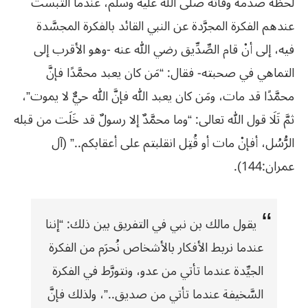
لحظة صدمة وفاته صلى الله عليه وسلَّم، عندما التبست
عندهم الفكرة المجرَّدة عن النبي القائد بالفكرة المجسَّدة
فيه، إلى أنْ قام الصِّدِّيق رضي الله عنه -وهو الأقرب إلى
التماهي في صحبته- فقال: “مَن كان يعبد محمَّدًا فإنَّ
محمَّدًا قد مات، ومَن كان يعبد الله فإنَّ الله حيٌّ لا يموت”،
ثمَّ تَلَا قول الله تعالى: “وما محمَّدٌ إلا رسولٌ قد خَلَت من قبله
الرُّسُل، أفإنْ مات أو قُتِل انقلبتم على أعقابكم..” (آل
عمران:144).
يقول مالك بن نبي في التفريق بين ذلك: “إننا
عندما نربط الأفكار بالأشخاص نُحرَم من الفكرة
الجيِّدة عندما تأتي من عدو، ونتورَّط في الفكرة
السَّخيفة عندما تأتي من صديق..”، ولذلك فإنَّ