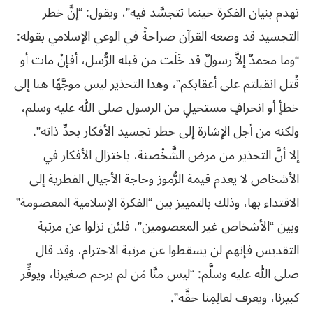
تهدم بنيان الفكرة حينما تتجسَّد فيه”، ويقول: “إنَّ خطر
التجسيد قد وضعه القرآن صراحةً في الوعي الإسلامي بقوله:
“وما محمدٌ إلاَّ رسولٌ قد خَلَت من قبله الرُّسل، أفإنْ مات أو
قُتل انقبلتم على أعقابكم”، وهذا التحذير ليس موجَّهًا هنا إلى
خطأٍ أو انحرافٍ مستحيلٍ من الرسول صلى الله عليه وسلم،
ولكنه من أجل الإشارة إلى خطر تجسيد الأفكار بحدِّ ذاته”.
إلا أنَّ التحذير من مرض الشَّخْصنة، باختزال الأفكار في
الأشخاص لا يعدم قيمة الرُّموز وحاجة الأجيال الفطرية إلى
الاقتداء بها، وذلك بالتمييز بين “الفكرة الإسلامية المعصومة”
وبين “الأشخاص غير المعصومين”، فلئن نزلوا عن مرتبة
التقديس فإنهم لن يسقطوا عن مرتبة الاحترام، وقد قال
صلى الله عليه وسلَّم: “ليس منَّا مَن لم يرحم صغيرنا، ويوقِّر
كبيرنا، ويعرف لعالِمِنا حقَّه”.