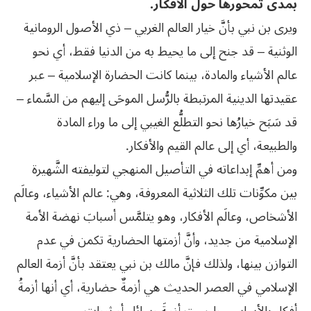
بمدى تمحورها حول الأفكار.
ويرى بن نبي بأنَّ خيار العالم الغربي – ذي الأصول الرومانية
الوثنية – قد جنح إلى ما يحيط به من الدنيا فقط، أي نحو
عالم الأشياء والمادة، بينما كانت الحضارة الإسلامية – عبر
عقيدتها الدينية المرتبطة بالرُّسل الموحَى إليهم من السَّماء –
قد سَبَح خيارُها نحو التطلُّع الغيبي إلى ما وراء المادة
والطبيعة، أي إلى عالم القيم والأفكار.
ومن أهمِّ إبداعاته في التأصيل المنهجي لتوليفته الشَّهيرة
بين مكوِّنات تلك الثلاثية المعروفة، وهي: عالم الأشياء، وعالَم
الأشخاص، وعالَم الأفكار، وهو يتلمَّس أسبابَ نهضة الأمة
الإسلامية من جديد، وأنَّ أزمتها الحضارية تكمن في عدم
التوازن بينها، ولذلك فإنَّ مالك بن نبي يعتقد بأنَّ أزمة العالم
الإسلامي في العصر الحديث هي أزمةٌ حضارية، أي أنها أزمةُ