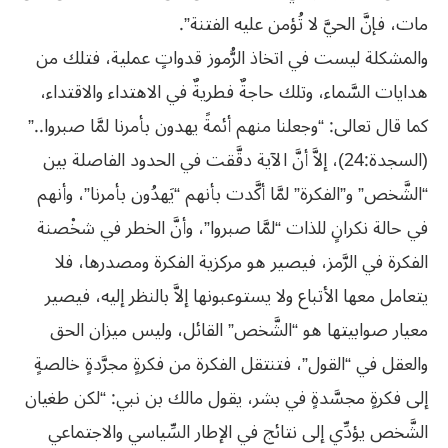
مات، فإنَّ الحيَّ لا تُؤمن عليه الفتنة”.
والمشكلة ليست في اتخاذ الرُّموز قدواتٍ عملية، فتلك من
هدايات السَّماء، وتلك حاجةٌ فطريةٌ في الاهتداء والاقتداء،
كما قال تعالى: “وجعلنا منهم أئمةً يهدون بأمرنا لمَّا صبروا..”
(السجدة:24)، إلاَّ أنَّ الآية دقَّقت في الحدود الفاصلة بين
“الشَّخص” و”الفكرة” لمَّا أكَّدت بأنهم “يَهدُون بأمرنا”، وأنهم
في حالة نكرانٍ للذات “لمَّا صبروا”، وأنَّ الخطر في شخْصنة
الفكرة في الرَّمز، فيصير هو مركزية الفكرة ومصدرها، فلا
يتعامل معها الأتباع ولا يستوعبونها إلاَّ بالنظر إليه، فيصير
معيار صوابيتها هو “الشَّخص” القائل، وليس ميزان الحق
والعقل في “القول”، فتنتقل الفكرة من فكرةٍ مجرَّدةٍ خالصةٍ
إلى فكرةٍ مجسَّدةٍ في بشر، يقول مالك بن نبي: “لكن طغيان
الشَّخص يؤدِّي إلى نتائج في الإطار السِّياسي والاجتماعي