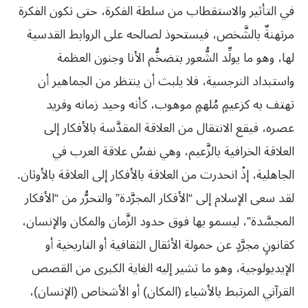
في التأثير والاستقطاب من سلطة الفكرة، حتى تكون الفكرة
مرتهنةٌ بالشَّخص، فيستحوذ لصالحه على الروابط القدسية
لها، وهو ما يولِّد الشُّعور بتضخُّم الأنا وجنون العظمة
واستبداد النرجسية، فلا يلبث أن ينتظر من الجماهير أن
تهتف به كزعيمٍ مُلهمٍ موهوب، كأنه وحيد زمانه وفريد
عصره، فيقع الانتقال من العلاقة المقدَّسة بالأفكار إلى
العلاقة الخرافية بالزَّعيم، وهي نفسُ علاقة العرب في
الجاهلية، إذْ انحدرت من العلاقة بالأفكار إلى العلاقة بالأوثان.
لقد سعى الإسلام إلى “الأفكار المجرَّدة” والتحرُّر من “الأفكار
المجسَّدة”، ليسمو بها فوق حدود الزَّمان والمكان والإنسان،
كقانونٍ مجرَّدٍ عن حمولة الأثقال الثقافية أو التاريخية أو
الإيديولوجية، وهو ما تشير إليه الغاية الكبرى من القصص
القرآني المرتبط بالأشياء (المكان) أو الأشخاص (الإنسان)،