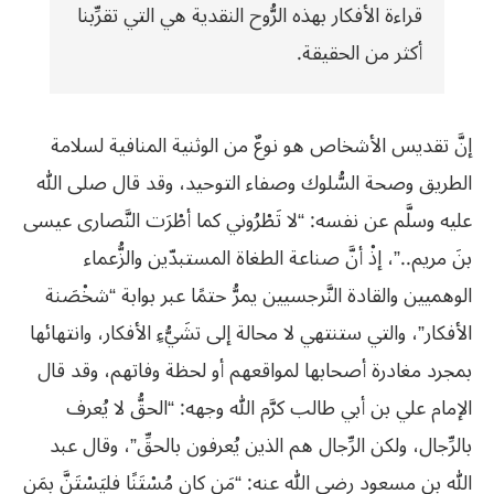
قراءة الأفكار بهذه الرُّوح النقدية هي التي تقرِّبنا
أكثر من الحقيقة.
إنَّ تقديس الأشخاص هو نوعٌ من الوثنية المنافية لسلامة
الطريق وصحة السُّلوك وصفاء التوحيد، وقد قال صلى الله
عليه وسلَّم عن نفسه: “لا تَطْرُوني كما أطْرَت النَّصارى عيسى
بنَ مريم..”، إذْ أنَّ صناعة الطغاة المستبدّين والزُّعماء
الوهميين والقادة النَّرجسيين يمرُّ حتمًا عبر بوابة “شخْصَنة
الأفكار”، والتي ستنتهي لا محالة إلى تشَيُّءِ الأفكار، وانتهائها
بمجرد مغادرة أصحابها لمواقعهم أو لحظة وفاتهم، وقد قال
الإمام علي بن أبي طالب كرَّم الله وجهه: “الحقُّ لا يُعرف
بالرِّجال، ولكن الرِّجال هم الذين يُعرفون بالحقِّ”، وقال عبد
الله بن مسعود رضي الله عنه: “مَن كان مُسْتَنًا فليَسْتَنَّ بمَن