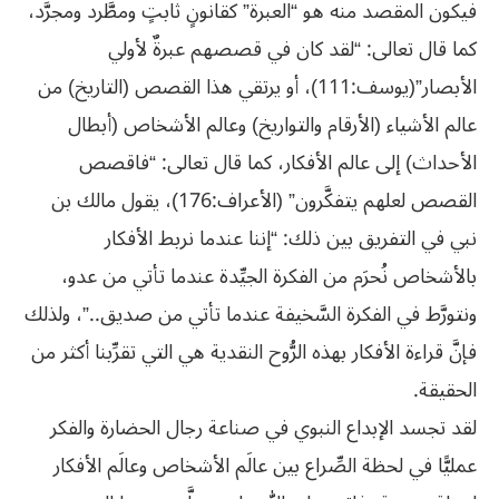
فيكون المقصد منه هو “العبرة” كقانونٍ ثابتٍ ومطَّرد ومجرَّد،
كما قال تعالى: “لقد كان في قصصهم عبرةٌ لأولي
الأبصار”(يوسف:111)، أو يرتقي هذا القصص (التاريخ) من
عالم الأشياء (الأرقام والتواريخ) وعالم الأشخاص (أبطال
الأحداث) إلى عالم الأفكار، كما قال تعالى: “فاقصص
القصص لعلهم يتفكَّرون” (الأعراف:176)، يقول مالك بن
نبي في التفريق بين ذلك: “إننا عندما نربط الأفكار
بالأشخاص نُحرَم من الفكرة الجيِّدة عندما تأتي من عدو،
ونتورَّط في الفكرة السَّخيفة عندما تأتي من صديق..”، ولذلك
فإنَّ قراءة الأفكار بهذه الرُّوح النقدية هي التي تقرِّبنا أكثر من
الحقيقة.
لقد تجسد الإبداع النبوي في صناعة رجال الحضارة والفكر
عمليًّا في لحظة الصِّراع بين عالَم الأشخاص وعالَم الأفكار