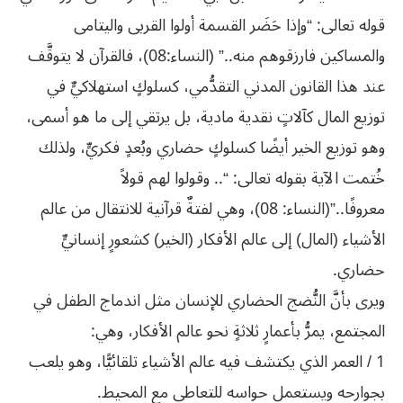
قوله تعالى: “وإذا حَضَر القسمة أولوا القربى واليتامى
والمساكين فارزقوهم منه..” (النساء:08)، فالقرآن لا يتوقَّف
عند هذا القانون المدني التقدُّمي، كسلوكٍ استهلاكيٍّ في
توزيع المال كآلاتٍ نقدية مادية، بل يرتقي إلى ما هو أسمى،
وهو توزيع الخير أيضًا كسلوكٍ حضاري وبُعدٍ فكريٍّ، ولذلك
خُتمت الآية بقوله تعالى: “.. وقولوا لهم قولاً
معروفًا..”(النساء: 08)، وهي لفتةٌ قرآنية للانتقال من عالم
الأشياء (المال) إلى عالم الأفكار (الخير) كشعورٍ إنسانيٍّ
حضاري.
ويرى بأنَّ النُّضج الحضاري للإنسان مثل اندماج الطفل في
المجتمع، يمرُّ بأعمارٍ ثلاثةٍ نحو عالم الأفكار، وهي:
1 / العمر الذي يكتشف فيه عالم الأشياء تلقائيًّا، وهو يلعب
بجوارحه ويستعمل حواسه للتعاطي مع المحيط.