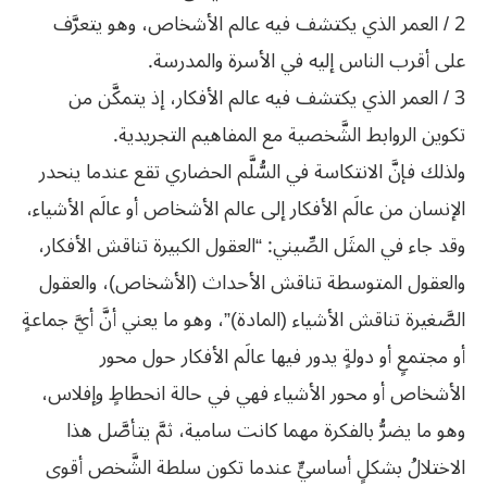
2 / العمر الذي يكتشف فيه عالم الأشخاص، وهو يتعرَّف
على أقرب الناس إليه في الأسرة والمدرسة.
3 / العمر الذي يكتشف فيه عالم الأفكار، إذ يتمكَّن من
تكوين الروابط الشَّخصية مع المفاهيم التجريدية.
ولذلك فإنَّ الانتكاسة في السُّلَّم الحضاري تقع عندما ينحدر
الإنسان من عالَم الأفكار إلى عالم الأشخاص أو عالَم الأشياء،
وقد جاء في المثَل الصِّيني: “العقول الكبيرة تناقش الأفكار،
والعقول المتوسطة تناقش الأحداث (الأشخاص)، والعقول
الصَّغيرة تناقش الأشياء (المادة)”، وهو ما يعني أنَّ أيَّ جماعةٍ
أو مجتمعٍ أو دولةٍ يدور فيها عالَم الأفكار حول محور
الأشخاص أو محور الأشياء فهي في حالة انحطاطٍ وإفلاس،
وهو ما يضرُّ بالفكرة مهما كانت سامية، ثمَّ يتأصَّل هذا
الاختلالُ بشكلٍ أساسيٍّ عندما تكون سلطة الشَّخص أقوى