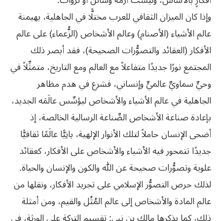
أفكارٍ بالأساس، وليست أزمةَ وسائل أو ثروات.
وإذا كان الميزان الثقافي للعرب مختلًّا في الجاهلية، بهيمنة
عالم الأشياء (الأصنام) وعالم الأشخاص (الزُّعماء) على عالم
الأفكار (العقائد والتصوُّرات الصحيحة)، فقد أبصر ذلك
المجتمع نورًا جديدًا متفاعلاً مع العالم ومع التاريخ، متمثِّلاً في
وحيٍّ سماويٍّ عالميٍّ وإنساني، فشرع في هدم مظاهر
الجاهلية في عالم الأشياء والأشخاص ليؤسِّس عالَمَه الجديد،
بإعادة صناعة الأشخاص الصِّناعة الرسالية الخالصة، إذ
أضحى الإنسان حاملاً لتلك الأنوار الإلهية، بانِيًّا عالَمًا ثقافيًّا
جديدًا تتمحور فيه الأشياء والأشخاص على الأفكار، كعقائد
علوية وتصوُّرات صحيحة عن الله والكون والإنسان والحياة.
لذلك حرص التصوُّر الإسلامي على تجريد الأفكار، ونقلها من
عالم المادة والأشخاص إلى عالم المُثُل والقيم، ومن أمثلة
ذلك، كما يذكرها مالك بن نبي: تقسيم التركة على الورثة، في