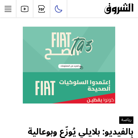
رياضة
بِالفيديو: بلايلي يُوزّع وبوعالية