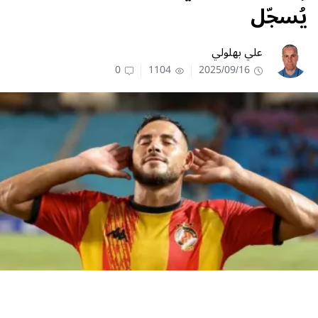
يُسجّل
علي بهلولي
0
1104
2025/09/16