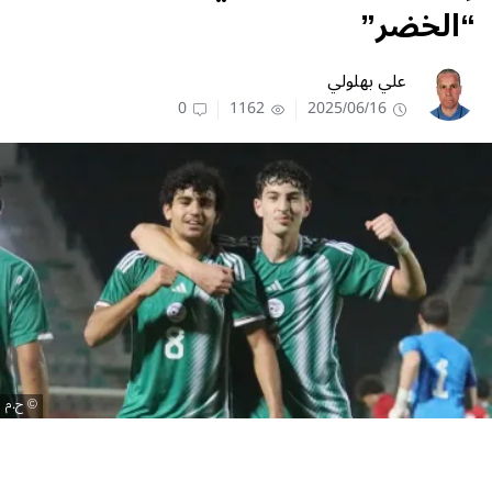
“الخضر”
علي بهلولي
0
1162
2025/06/16
ح.م