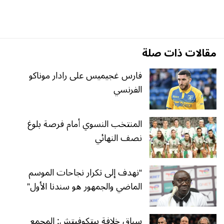
مقالات ذات صلة
فارس غجيميس على رادار موناكو
الفرنسي
المنتخب النسوي أمام فرصة بلوغ
نصف النهائي
“نهدف إلى تكرار نجاحات الموسم
الماضي والجمهور هو سندنا الأول”
سباق خلافة بيتكوفيتش: المجمع