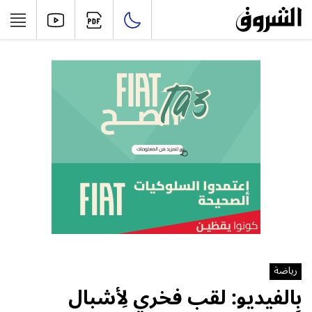
رياضة
بِالفيديو: لقب فخري لِأشبال