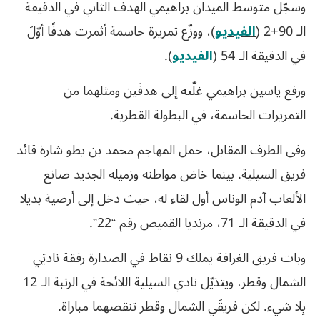
وسجّل متوسط الميدان براهيمي الهدف الثاني في الدقيقة
الـ 90+2 (
الفيديو
)، ووزّع تمريرة حاسمة أثمرت هدفًا أوّلَ
في الدقيقة الـ 54 (
الفيديو
).
ورفع ياسين براهيمي غلّته إلى هدفَين ومثلهما من
التمريرات الحاسمة، في البطولة القطرية.
وفي الطرف المقابل، حمل المهاجم محمد بن يطو شارة قائد
فريق السيلية. بينما خاض مواطنه وزميله الجديد صانع
الألعاب آدم الوناس أول لقاء له، حيث دخل إلى أرضية بديلا
في الدقيقة الـ 71، مرتديا القميص رقم “22”.
وبات فريق الغرافة يملك 9 نقاط في الصدارة رفقة ناديَي
الشمال وقطر، ويتذيّل نادي السيلية اللائحة في الرتبة الـ 12
بِلا شيء. لكن فريقَي الشمال وقطر تنقصهما مباراة.