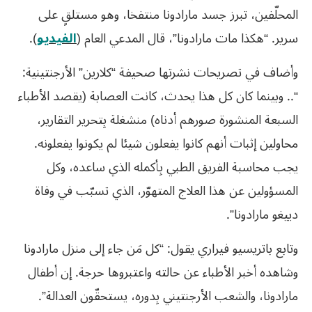
المحلّفين، تبرز جسد مارادونا منتفخا، وهو مستلقٍ على
سرير. “هكذا مات مارادونا”، قال المدعي العام (
الفيديو
).
وأضاف في تصريحات نشرتها صحيفة “كلارين” الأرجنتينية:
“.. وبينما كان كل هذا يحدث، كانت العصابة (يقصد الأطباء
السبعة المنشورة صورهم أدناه) منشغلة بِتحرير التقارير،
محاولين إثبات أنهم كانوا يفعلون شيئا لم يكونوا يفعلونه.
يجب محاسبة الفريق الطبي بِأكمله الذي ساعده، وكل
المسؤولين عن هذا العلاج المتهوّر، الذي تسبّب في وفاة
دييغو مارادونا”.
وتابع باتريسيو فيراري يقول: “كل مَن جاء إلى منزل مارادونا
وشاهده أخبر الأطباء عن حالته واعتبروها حرجة. إن أطفال
مارادونا، والشعب الأرجنتيني بِدوره، يستحقّون العدالة”.