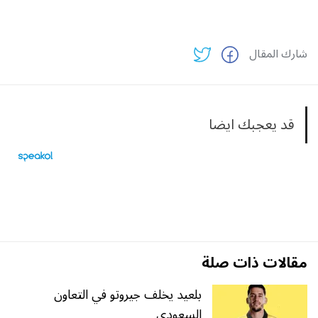
شارك المقال
قد يعجبك ايضا
مقالات ذات صلة
بلعيد يخلف جيروتو في التعاون
السعودي