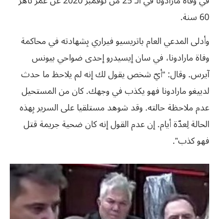
في وفاة مارادونا في الـ 25 من نوفمبر 2020 عن عمر ناهز
60 سنة.
وأدلى المدعي العام باتريسيو فيراري بِشهادته في محاكمة
وفاة مارادونا، في سان إيسيدرو إحدى ضواحي بيونس
آيرس. وقال: “أيّ شخص يقول لك إنه لم يلاحظ ما حدث
لدييغو مارادونا فهو يكذب في وجهك. كان من المستحيل
عدم ملاحظة حالته. وقد شوهد مستلقيا على السرير بِهذه
الحالة لِعدّة أيام. إن عدم القول إنه كان ضحية جريمة قتل
فهو كذب”.