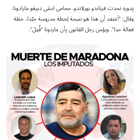
بِدوره تحدث فرناندو بورلاندو، محامي ابنتَي دييغو مارادونا،
وقال: “أعتقد أن هذا هو نتيجة لِخطة مدروسة جيّدا، خطة
فعالة جدا”. ويؤمن رجل القانون بِأن ماردونا “قُتِلَ”.