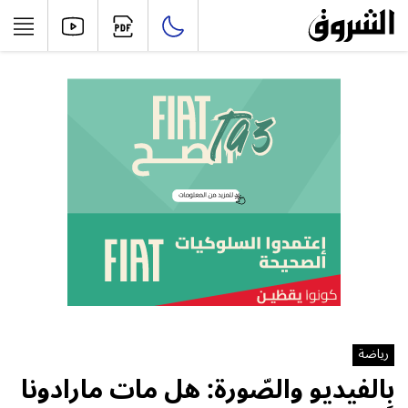
رياضة
بِالفيديو والصّورة: هل مات مارادونا