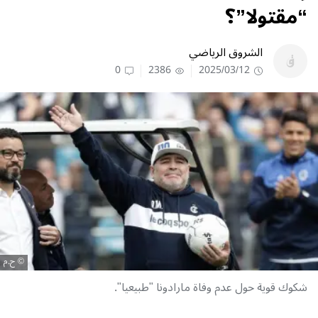
“مقتولا”؟
الشروق الرياضي
0
2386
2025/03/12
ح.م
شكوك قوية حول عدم وفاة مارادونا "طبيعيا".