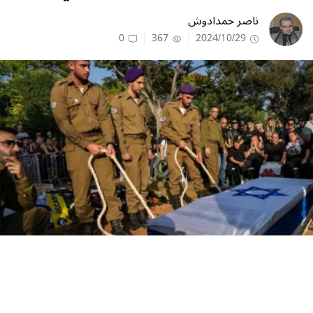
ناصر حمدادوش
0
367
2024/10/29