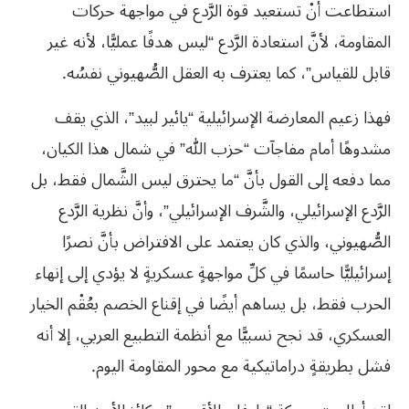
استطاعت أنْ تستعيد قوة الرَّدع في مواجهة حركات
المقاومة، لأنَّ استعادة الرَّدع “ليس هدفًا عمليًّا، لأنه غير
قابل للقياس”، كما يعترف به العقل الصُّهيوني نفسُه.
فهذا زعيم المعارضة الإسرائيلية “يائير لبيد”، الذي يقف
مشدوهًا أمام مفاجآت “حزب الله” في شمال هذا الكيان،
مما دفعه إلى القول بأنَّ “ما يحترق ليس الشَّمال فقط، بل
الرَّدع الإسرائيلي، والشَّرف الإسرائيلي”، وأنَّ نظرية الرَّدع
الصُّهيوني، والذي كان يعتمد على الافتراض بأنَّ نصرًا
إسرائيليًّا حاسمًا في كلِّ مواجهةٍ عسكريةٍ لا يؤدي إلى إنهاء
الحرب فقط، بل يساهم أيضًا في إقناع الخصم بعُقْم الخيار
العسكري، قد نجح نسبيًّا مع أنظمة التطبيع العربي، إلا أنه
فشل بطريقةٍ دراماتيكية مع محور المقاومة اليوم.