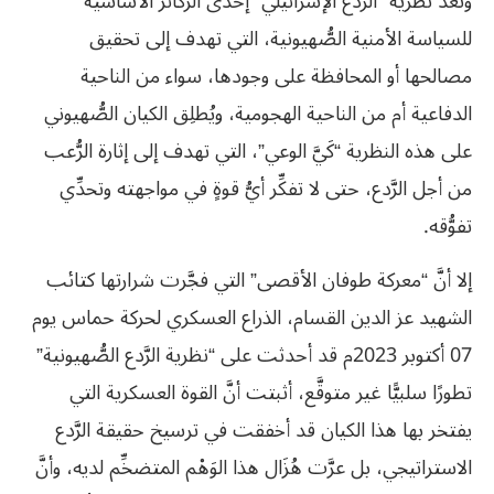
وتُعدُّ نظرية “الرَّدع الإسرائيلي” إحدى الركائز الأساسية
للسياسة الأمنية الصُّهيونية، التي تهدف إلى تحقيق
مصالحها أو المحافظة على وجودها، سواء من الناحية
الدفاعية أم من الناحية الهجومية، ويُطلِق الكيان الصُّهيوني
على هذه النظرية “كَيَّ الوعي”، التي تهدف إلى إثارة الرُّعب
من أجل الرَّدع، حتى لا تفكِّر أيُّ قوةٍ في مواجهته وتحدِّي
تفوُّقه.
إلا أنَّ “معركة طوفان الأقصى” التي فجَّرت شرارتها كتائب
الشهيد عز الدين القسام، الذراع العسكري لحركة حماس يوم
07 أكتوبر 2023م قد أحدثت على “نظرية الرَّدع الصُّهيونية”
تطورًا سلبيًّا غير متوقَّع، أثبتت أنَّ القوة العسكرية التي
يفتخر بها هذا الكيان قد أخفقت في ترسيخ حقيقة الرَّدع
الاستراتيجي، بل عرَّت هُزَال هذا الوَهْم المتضخِّم لديه، وأنَّ