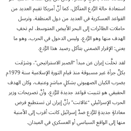
استعادة حالة الرَّدع المتآكل، كما أنَّ أمريكا تقيم العديد من
القواعد العسكرية في العديد من دول المنطقة، وترسل
حاملات الطائرات إلى البحر الأبيض المتوسط، لم تخفِ
الهدف منها وهو الرَّدع، وليس الدخول في الحرب، وهو ما
يعني: الإقرار الضمني بتآكل رصيد هذا الرَّدع.
لقد تخلَّت إيران عن مبدأ “الصبر الاستراتيجي”، وشرَعَت
بكلِّ جرأة غير مسبوقة منذ قيام الثورة الإسلامية سنة 1979م
بضرب الكيان الصهيوني بشكلٍ مباشرٍ وعنيف، وكان الهدف
الحقيقي هو تثبيت قواعد جديدة للرَّدع، وأنَّ تصريحات وزير
الحرب الإسرائيلي “غالانت” بأنَّ إيران لن تستطيع فرض
معادلةٍ جديدةٍ للرَّدع ضدَّ إسرائيل كانت أقرب إلى الأمنية
منها إلى الواقع السياسي أو العسكري في الميدان.