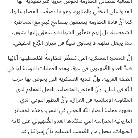
القتالية لفصائل المقاومة تخوض حروبًا غير تقليدية، لها
القدرة على التخفِّي والمناورة، وهو ما يصعِّب القضاء عليها،
كما أنَّ قادة المقاومة يتمتعون بتسامحٍ كبيرٍ مع المخاطرة
الشخصية، بل إنهم يتمنَّون الشهادة ويسعوْن إليها بشوق،
مما يجعل قتلهم لا يساوي شيئًا في ميزان الرَّدع الحقيقي.
إنَّ المعجزة العسكرية التي تسطِّر المقاومةُ الفلسطينية آياتِها
ضدَّ العدو الصُّهيوني في غزة، وهذه العمليات النوعية لها في
الضفة الغربية، وإنَّ الندية العسكرية التي يخوض بها حزب
الله في لبنان، وأنَّ المنحى المتصاعد للفعل المقاوم لدى
المقاومة الإسلامية في العراق، وأنَّ التطور النوعي الذي
تظهره جماعة أنصار الله الحوثي في اليمن، وهذه الخسائر
التاريخية المتزامنة التي يتكبَّدها العدو الصُّهيوني على كافة
الجبهات، يجعل من الصَّعب التسليم بأنَّ إسرائيل قد