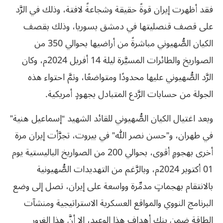
فقد أظهرت إيران قوةً حقيقة وشجاعةً لافتة، وذلك في الرَّد
على قصف قنصليتها في دمشق بسوريا، وذلك بقصف
الكيان الصُّهيوني مباشرةً من أراضيها بحوالي 350 من
الصواريخ والطائرات المسيَّرة ليلة 14 أفريل 2024م، وكان
الرَّد الصُّهيوني عليها محدودًا ومتواضعًا، وتمَّ احتواء هذه
الجولة من حسابات الرَّدع المتبادل بجهودٍ أمريكية.
وبعد اغتيال الكيان الصُّهيوني للقائد الشهيد “إسماعيل هنية”
في طهران، و”حسن نصر الله” في بيروت، تجرَّأت إيران مرة
أخرى بهجومٍ أقوى، بحوالي 200 من الصواريخ الباليستية يوم
01 أكتوبر 2024م، وبالرَّغم من التهديدات الصُّهيونية
بالانتقام بهجماتٍ مدمِّرة وواسعة على إيران، تصل إلى وضع
البرنامج النووي والمواقع العسكرية الاستراتيجية ومنشآت
الطاقة ضمن بنك أهداف هذا الوعيد، إلا أنَّ هذا الغرور