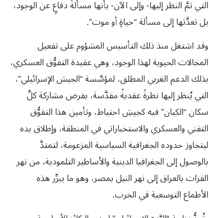
التي تمَّ النظر إليها- وإلى الآن- بأنها مسألةُ دفاعٍ عن الوجود،
بل تعدَّتها إلى مسألة “حياةٍ أو موت”.
وقد اشتغل منذ ذلك التأسيس المشؤوم على تفعيل
المجالات الحيوية لهذا الوجود، وهي عقيدة التفوُّق العسكري،
بذلك الدعم الغربي المطلق، لمؤسَّسة “الجيش الإسرائيلي”،
التي يُنظر إليها نظرةً عقديةً مقدَّسة، بفرض مشاركة كلِّ
سكان “الكيان” فيه كجيشِ احتياط، وتأمين هذا التفوُّق
التقني والعسكري والاستخباراتي في المنطقة، وإطلاق يده
ليتجاوز حدوده الجغرافية السياسية المزعومة، لتمتدَّ
بالوصول إلى الجغرافيا الدينية والأساطير التلمودية، من نهر
الفرات بالعراق إلى نهر النيل بمصر، وهو ما يبرِّر هذه
الأطماع التوسعية في الحرب.