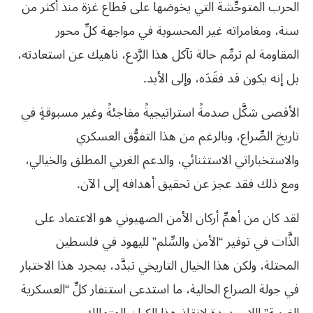
الحرب المتوحِّشة التي يخوضها على قطاع غزة منذ أكثر من
سنة، ومغامراته غير المحسوبة في مواجهة كلِّ محور
المقاومة لم ترمِّم حالة تآكل هذا الرَّدع، ناهيك عن استعادته،
بل إنه يكون قد فقَدَه، وإلى الأبد.
الأقصى شكَّل صدمةً استراتيجيةً مفاجئةً وغير مسبوقةٍ في
تاريخ الصِّراع، وبالرغم من هذا التفوُّق العسكري
والاستخباراتي الاستثنائي، والدعم الغربي المطلق والخيالي،
ومع ذلك فقد عجز عن تحقيق أهدافه إلى الآن.
لقد كان من أهمِّ أركان الأمن الصهيوني هو الاعتماد على
الذَّات في توفير “الأمن والسِّلم” لليهود في فلسطين
المحتلة، ولكن هذا الخيال التاريخي تبدَّد، بمجرد هذا الاختبار
في جولة الصراع الحالية، ما استدعى استنفار كلِّ “العسكرية