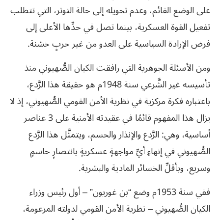
على الوضع القائم، وعدم تحويله إلى حالة التوتر، التي تتطلب
تفعيل القوة العسكرية، بينما تصل في حدِّها الأعلى إلى
فرض الإرادة السياسية على العدو من غير حربٍ خشنة.
ومن الأسئلة الجوهرية التي رافقت الكيان الصُّهيوني منذ
تأسيسه غير الشَّرعي سنة 1948م هو حقيقة هذا الرَّدع،
باعتباره فكرة مركزية في نظرية الأمن القومي الصُّهيوني، إذ لا
يزال هذا المفهوم قائمًا في عقيدته الأمنية على 3 عناصر
أساسية، وهي: الرَّدع والإنذار والحسم، ويتمثَّل هذا الرَّدع
الصُّهيوني في إنهاءِ أيِّ مواجهةٍ عسكريةٍ بانتصارٍ حاسمٍ
وسريع، وبأقلِّ الخسائر المادية والبشرية.
ففي سنة 1953م وضع “بن غوريون” – أول رئيس وزراء
الكيان الصُّهيوني – نظرية الأمن القومي لدولته المزعومة،