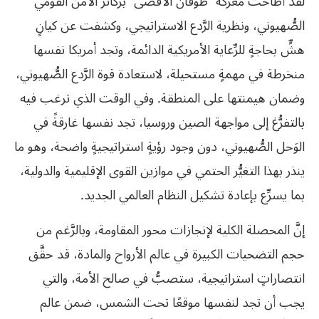
لقد أطاحت معركة “طوفان الأقصى” بركائز الأمن القومي
الصُّهيوني، ونظرية الرَّدع الاستراتيجي، وكشفت عن كيانٍ
هشٍّ بحاجةٍ للرِّعاية الأمريكية الدائمة، وتجد أمريكا نفسها
منخرطة في مهمةٍ مستحيلة، لاستعادة قوة الرَّدع الصُّهيوني،
وضمان هيمنتها على المنطقة. وفي الوقت الذي ترغب فيه
بالتفرُّغ إلى مواجهة الصين وروسيا، تجد نفسها غارقةً في
الوَحل الصُّهيوني، دون وجود رؤيةٍ استراتيجيةٍ واضحة، وهو ما
ينذر بهذا التغيُّر الحتمي في موازين القوى الإقليمية والدولية،
بما يسرِّع بإعادة تشكيل النظام العالمي الجديد.
إنَّ المحصلة الكلية لإنجازات محور المقاومة، وبالرَّغم من
حجم التضحيات الكبيرة في عالم الأرواح والمادة، قد حقَّق
انتصاراتٍ استراتيجية، ستصبُّ في صالح الأمة، والتي
يجب أن تجد لنفسها موقعًا تحت الشمس، ضمن عالم