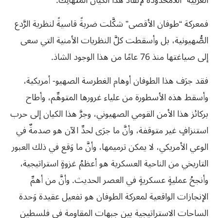
الغربية” اللامحدودة لإنقاذ هذا الكيان المتهالِك.
فمعركة “طوفان الأقصى” شكَّلت ضربةً قاسيةً لنظرية الرَّدع
الصُّهيونية، بل وأسقطت كلَّ النظريات الأمنية التي سعى
إلى صياغتها منذ 76 عامًا من هذا الوجود الشاذ.
فقد جرَف هذا الطوفان أوهام الغطرسة الصهيو- أمريكية،
وأسقط هذه الأسطورة من علياء غرورها المتوهِّم، وأطاح
بركائز هذا الأمن القومي الصهيوني، وجرَّ هذا الكيان إلى حرب
استنزافٍ غير متوقفة، وأنَّ ما جرَى لحدِّ الآن هو صدمةٌ في
الوعي الأمريكي، لا يمكن ترميمها، وأنَّ ما وَقع في ذلك العبور
التاريخي من الناحية العسكرية هو أعظمُ غزوةٍ استراتيجية،
وأنجحُ عمليةٍ عسكريةٍ في العصر الحديث. وأنَّ من أهمِّ
الإنجازات الواقعية لمعركة الطوفان هو تفعيل عقيدة وَحدة
الساحات الاستراتيجية بين جبهات المقاومة في فلسطين