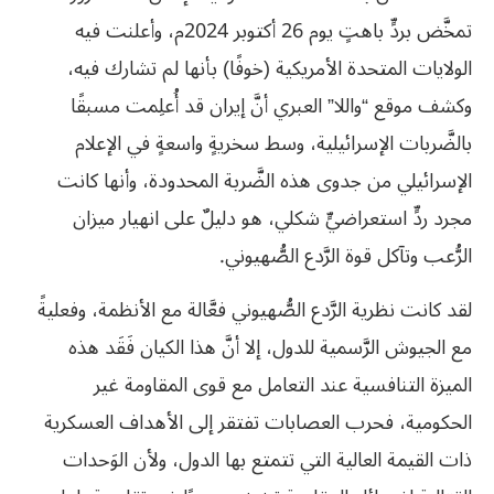
تمخَّض بردٍّ باهتٍ يوم 26 أكتوبر 2024م، وأعلنت فيه
الولايات المتحدة الأمريكية (خوفًا) بأنها لم تشارك فيه،
وكشف موقع “واللا” العبري أنَّ إيران قد أُعلِمت مسبقًا
بالضَّربات الإسرائيلية، وسط سخريةٍ واسعةٍ في الإعلام
الإسرائيلي من جدوى هذه الضَّربة المحدودة، وأنها كانت
مجرد ردٍّ استعراضيٍّ شكلي، هو دليلٌ على انهيار ميزان
الرُّعب وتآكل قوة الرَّدع الصُّهيوني.
لقد كانت نظرية الرَّدع الصُّهيوني فعَّالة مع الأنظمة، وفعليةً
مع الجيوش الرَّسمية للدول، إلا أنَّ هذا الكيان فَقَد هذه
الميزة التنافسية عند التعامل مع قوى المقاومة غير
الحكومية، فحرب العصابات تفتقر إلى الأهداف العسكرية
ذات القيمة العالية التي تتمتع بها الدول، ولأن الوَحدات