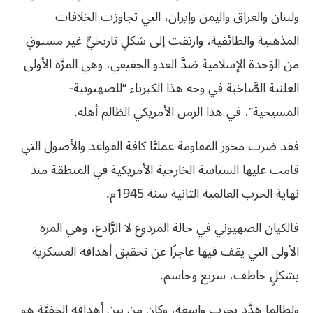
ولبنان والعراق واليمن وإيران، التي تجاوزت الخلافات
المذهبية والطائفية، وارتقت إلى شكلٍ تاريخيٍّ غير مسبوقٍ
من الوَحدة الإسلامية ضدَّ العدو الحقيقي، وهي المرَّة الأولى
العلنية الصَّاخبة في وجه هذا الكبرياء “للصهيونية-
المسيحية”، في هذا الزمن الأمريكي الظالم أهله.
فقد ضرب محور المقاومة عمليًّا كافة القواعد والأصول التي
قامت عليها السياسة الخارجية الأمريكية في المنطقة منذ
نهاية الحرب العالمية الثانية سنة 1945م.
فالكيان الصهيوني في حالة المردوع لا الرَّادع، وهي المرة
الأولى التي يقف فيها عاجزًا عن تحقيق أهدافه العسكرية
بشكلٍ خاطف، سريع وحاسم.
ولطالما هدَّد بحربٍ واسعةٍ، وكان من بين أهدافه الخفيَّة هو