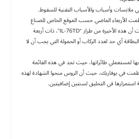
ي ملابسات وأسباب والأسباب التقنية للسقوط.
حطمت الأربعاء الماضي حسب الموقع الخاص للصناع
الروس، فإن تاريخ صنعها يعود إلى سنة 1994، حيث أن هذه الأخيرة من طراز “IL-76TD”، ذات أربعة
رقيم 1043419649، ولم تضع البطاقة أي حد لعدد الركاب أو الحمولة التي يجب أن لا
حها لمستعملي طائراتها، حيث تجد في هذه القائمة
حطمت في بوفاريك، حيث أن الروس منحوا الشهادة لهذه