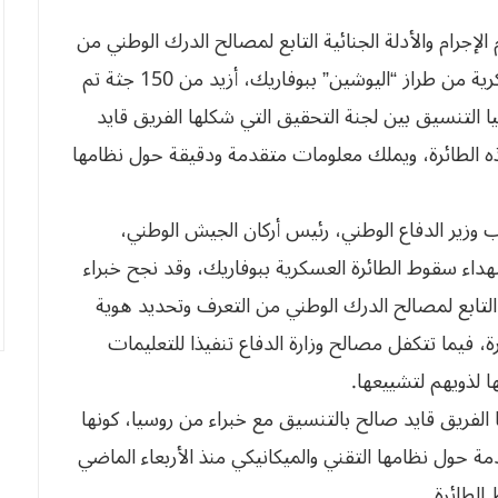
لإجرام والأدلة الجنائية التابع لمصالح الدرك الوطني من
التعرف على هوية 245 ضحية سقوط الطائرة العسكرية من طراز “اليوشين” ببوفاريك، أزيد من 150 جثة تم
ا التنسيق بين لجنة التحقيق التي شكلها الفريق قايد
ذه الطائرة، ويملك معلومات متقدمة ودقيقة حول نظامها
 وزير الدفاع الوطني، رئيس أركان الجيش الوطني،
اء سقوط الطائرة العسكرية ببوفاريك، وقد نجح خبراء
ية التابع لمصالح الدرك الوطني من التعرف وتحديد هوية
ا بصعوبة كبيرة، فيما تتكفل مصالح وزارة الدفاع تنفيذا للتعليمات
ا لذويهم لتشييعها.
فريق قايد صالح بالتنسيق مع خبراء من روسيا، كونها
ة حول نظامها التقني والميكانيكي منذ الأربعاء الماضي
الطائرة.