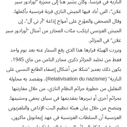
النازية في فرنسا، وكان يشير هنا إلى مجزرة “أورادور سير
غلان”، التي أباد فيها الجيش النازي قرية فرنسية بأكملها.
وقال الصحفي والمؤرخ على أمواج إذاعة “آر تي آل”، إن
الجيش الفرنسي ارتكب مئات المجازر من أمثال “أورادور سير
غلان” في الجزائر.
وبررت الهيئة قرارها هذا الذي رفع الستار عنه بعد يوم واحد
فقط من تخليد الجزائر ذكرى مجازر الثامن من ماي 1945،
بكون ذلك يعتبر “شكلا من أشكال إضفاء الطابع النسبي على
النازية” (Relativisation du nazisme)، ويقصد به محاولة
التقليل من خطورة جرائم النظام النازي، من خلال مقارنتها
بجرائم أخرى أو تبريرها بتقديمها في سياق يخفي وحشيتها.
ويتضح من خلال بيان هيئة تنظيم البث الإذاعي والتلفزيوني
الفرنسية أن السلطات الفرنسية في عهد إيمانويل ماكرون،