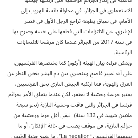
ماضية في إنكار الجرائم الوحشية التي ارتكبها جيشها
الاستعماري في الجزائر، في محاولة يائسة للهروب إلى
الأمام، في سياق يطبعه تراجع الرجل الأول في قصر
الإيليزي، عن الالتزامات التي قطعها على نفسه وصرح بها
في سنة 2017 من الجزائر عندما كان مرشحا للانتخابات
الرئاسية.
ويمكن قراءة بيان الهيئة (أركوم) كما يختصرها الفرنسيون،
على أنه تمييز فاضح وعنصري بين دم البشر بغض النظر عن
العرق والهوية، فما ارتكبه الجيش النازي بحق الفرنسيين،
يعتبر جريمة وحشية لا تغتفر، لكن عندما يتعلق الأمر بجرائم
فرنسا في الجزائر والتي فاقت وحشية النازية (نحو سبعة
ملايين شهيد في 132 سنة)، تبقى أقل جرما ووحشية من
جرائم النازية، في موقف يصب في خانة “الإنكار”، أو ما
يسميها الفرنسيون “La negation”، ما يضع جدية الرئيس