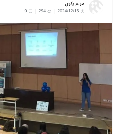
مريم زكري
0
294
2024/12/15