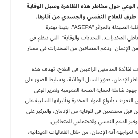
لوعي حول مخاطر هذه الظاهرة وسبل الوقاية
ن طرق للعلاج النفسي والجسدي من آثارها.
وفي السياق ذاته، تكشف عضو بالجمعية العلمية لطلبة الصيدلة بالجزائر “ASEPA”، بثينة بوعزة،
طي المخدرات.. التحديات والوقاية”، التي تنظم في
عزيز الوقاية من الإدمان، ودعم المتعافين من المخدرات في مسار
لفائدة المدمنين الراغبين في العلاج، تهدف هذه
طر الإدمان، تعزيز السبل الوقائية، وتسليط الضوء على
 جهود شاملة لحماية الصحة العمومية وتعزيز الوعي
التعريف بأنواع المواد المخدرة وتأثيراتها السلبية على
 قبل مختصين في للوقاية من الإدمان، والتركيز على
توفير الدعم النفسي والاجتماعي للمتعافين.
مواجهة آفة الإدمان، من خلال الفعاليات الميدانية،