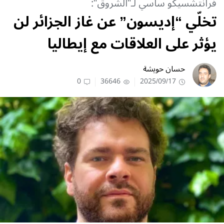
فرانتشسيكو ساسي لـ"الشروق":
تخلّي “إديسون” عن غاز الجزائر لن
يؤثر على العلاقات مع إيطاليا
حسان حويشة
0
36646
2025/09/17