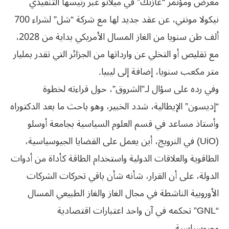
معرض ومؤتمر “غازتك” في ميلانو عبر رئيسها التنفيذي
نيكولا مونتي، عن عقد جديد لها مع شركة “شل” لشراء 700
ألف طن سنويا من الغاز المسال الأمريكي بداية من 2028،
مع تقليص أو التخلي عن وارداتها من الجزائر التي تقدر بمليار
متر مكعب سنويا، إضافة إلى ليبيا.
وفي رده على سؤال لـ”الشروق”، حول قراءته لخطوة
“إديسون” الإيطالية، شدد الخبير، وهو باحث ما بعد الدكتوراه
وأستاذ مساعد في قسم العلوم السياسية بجامعة أوسلو
(UiO) في النرويج، أين يعمل على القضايا الجيوسياسية،
الطاقوية والعلاقات الدولية واستخدام الطاقة كأداة من أدوات
الدولة، على أن القرار، شأنه شأن باقي تحركات الشركات
الأوروبية الناشطة في مجال الغاز والغاز الطبيعي المسال
“GNL” تحكمه في آن واحد اعتبارات اقتصادية
وجيوسياسية.