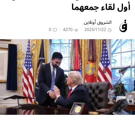
أول لقاء جمعهما
الشروق أونلاين
0
4270
2025/11/22