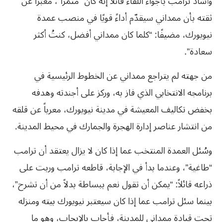
وأشاد ترامب بأجواء اللقاء قائلاً إنه كان “مثمرًا”، معبّرًا عن
ثقته بأن ممداني سيقدّم أداءً قويًا في منصب عمدة
نيويورك، مضيفًا: “كلما كان ممداني أفضل، كنتُ أكثر
سعادة”.
من جهته لم يتراجع ممداني عن الخطوط الرئيسية في
برنامجه الانتخابي الذي فاز به، وركز على أجندته وهدفه
بخفض تكاليف المعيشة في مدينة نيويورك، معرباً عن قلقه
من انتشار عناصر إدارة الهجرة والجمارك في محيط المدينة.
وسُئل العمدة المنتخب عما إذا كان لا يزال يعتقد أن ترامب
“طاغية”، وعندما بدأ في الإجابة، قاطعه ترامب وربت على
ذراعه قائلاً: “يمكن أن تقول نعم ببساطة بدلاً من أن تشرح”،
بينما سئل ترامب عما إذا كان سيعتبر نيويورك بيته ومنزله
تحت قيادة ممداني للمدينة، فأجاب بالإيجاب، وهو ما