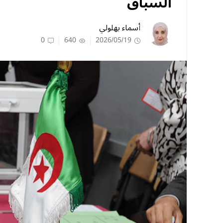
السباق
أسماء بهلولي
0
640
2026/05/19