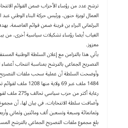
ترشح عدد من رؤساء الأحزاب ضمن القوائم الانتخابي
العمال لويزة حنون، ورئيس حركة البناء الوطني عبد ا
البرلماني البراء بن قرينة ضمن قوائم العاصمة، به
الغياب أيضا رؤساء تشكيلات سياسية أخرى، من بينه
معزوز.
يأتي هذا بالتزامن مع إعلان السلطة الوطنية المستقل
التصريح الجماعي بالترشح بمناسبة انتخاب أعضاء المجلس ال
وأوضحت السلطة أن عملية سحب ملفات التصريح الجم
رعاية أكثر من حزب سياسي تحالف و275 ملف لقوائم بعنوان قائمة حرة.
وأضافت سلطة الانتخابات، في بيان لها، أن مجموع
وثمانمائة وسبعة وتسعبن ألف ومائتين وثماني وأربعين