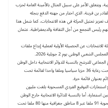
ة، ويتعلق الأمر على سبيل المثال بالأمينة العامة لحزب
لقادر بن قرينة، الذي اختار من جهته الدفع بنجله
دف تعزيز تمثيل الحركة في هذه الانتخابات، كما شمل هذا
م رئيس التجمع من أجل الثقافة والديمقراطية، عثمان
ة للانتخابات عن الحصيلة الأولية لعملية إيداع ملفات
شعبي الوطني يوم 2 جويلية 2026.
اعي للترشح بالنسبة للدوائر الانتخابية داخل الوطن
1484 ملف عبر 69 ولاية منها 1208 ملف لقوائم تحت رعاية 36 حزبا سياسيا وملفا واحدا لقائمة تحت
 استمارات التوقيع الفردي المسحوبة بلغت مليون
 استمارة، أما بالنسبة للدائرة الانتخابية خارج الوطن
بلغ مجموع ملفات التصريح الجماعي بالترشح المسحوبة 91 ملفا عبر 8 مناطق جغرافية منها 80 ملفا تحت