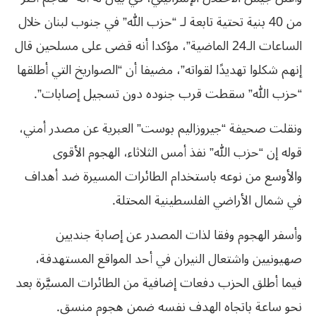
من 40 بنية تحتية تابعة لـ “حزب الله” في جنوب لبنان خلال
الساعات الـ24 الماضية”، مؤكدا أنه قضى على مسلحين قال
إنهم شكلوا تهديدًا لقواته”، مضيفا أن “الصواريخ التي أطلقها
“حزب الله” سقطت قرب جنوده دون تسجيل إصابات”.
ونقلت صحيفة “جيروزاليم بوست” العبرية عن مصدر أمني،
قوله إن “حزب الله” نفذ أمس الثلاثاء، الهجوم الأقوى
والأوسع من نوعه باستخدام الطائرات المسيرة ضد أهداف
في شمال الأراضي الفلسطينية المحتلة.
وأسفر الهجوم وفقا لذات المصدر عن إصابة جنديين
صهيونيين واشتعال النيران في أحد المواقع المستهدفة،
فيما أطلق الحزب دفعات إضافية من الطائرات المسيَّرة بعد
نحو ساعة باتجاه الهدف نفسه ضمن هجوم منسق.