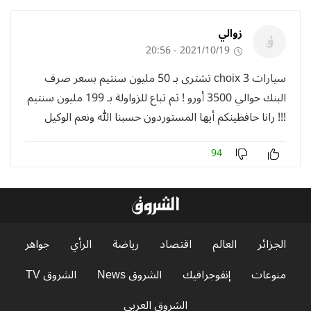
زوالي
2021/10/19 - 20:56
سيارات choix 3 تشترى بـ 50 مليون سنتيم بسعر صرف
البنك حوالي 3500 أورو ! ثم تباع للزواولة بـ 199 مليون سنتيم
!!! رانا حافظينكم أيها المستوردون حسبنا الله ونعم الوكيل
94
الجزائر
العالم
اقتصاد
رياضة
الرأي
جواهر
منوعات
إنفوجرافيك
الشروق News
الشروق TV
الشروق العربي