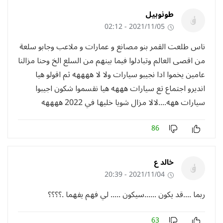
طونوبيل
2021/11/05 - 02:12
ناس طلعت القمر بنو مصانع و عمارات و ملاعب وجابو سلعة
من اقصى العالم وتبادلوا فيما بينهم من السلع الخ وحنا مزالنا
عامين يخموا ادا نجيبو سيارات ولا لا ههههه ثم اقولو هيا
انديرو اجتماع تع سيارات هههه هيا نقسموا شكون اجيبوا
سيارات ههه....لالا مزال شويا خليها في 2022 ههههه
86
خالد ع
2021/11/04 - 20:39
ربما ....قد يكون ......سيكون ..... لي فهم يفهما .؟؟؟؟
63