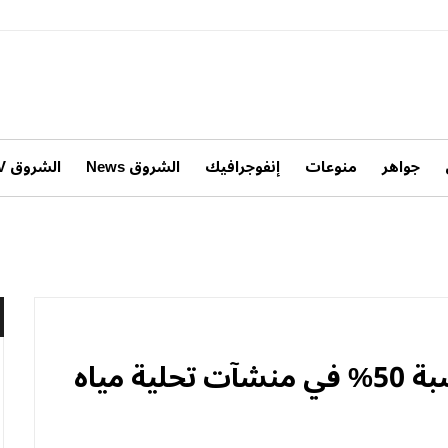
جواهر
منوعات
إنفوجرافيك
الشروق News
الشروق TV
تقليص استهلاك الكهرباء بنسبة 50% في منشآت تحلية مياه