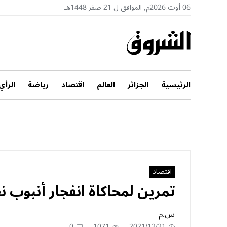
06 أوت 2026م, الموافق ل 21 صفر 1448هـ
الرئيسية
الجزائر
العالم
اقتصاد
رياضة
الرأي
اقتصاد
تمرين لمحاكاة انفجار أنبوب نق
س.م
0
1071
2021/12/21