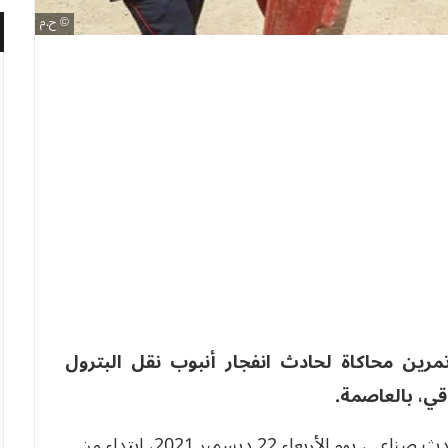
ح.م
رين محاكاة لحادث انفجار أنبوب نقل البترول
قي، بالعاصمة.
وحسب بيان للشركة “سيتم إجراء تمرين محاكاة لحادث صناعي، يوم الأربعاء 22 ديسمبر 2021، ابتداء من