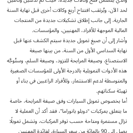
والذي يتضمن فتح وكالات جديدة، حيث تم تدشين وكالتين
لحد الآن، ويُرتقب افتتاح أربع وكالات أخرى قبل نهاية السنة
الجارية، إلى جانب إطلاق تشكيلات جديدة من المنتجات
المالية الموجهة للأفراد، المهنيين، والمؤسسات.
وأشار إلى أن صيغ تمويل جديدة سيتم الكشف عنها قبل
نهاية السداسي الأول من السنة، من بينها صيغة
الاستصناع، وصيغة المرابحة للتزود، وصيغة السلم، وستُوجَّه
هذه الأدوات التمويلية بالدرجة الأولى للمؤسسات الصغيرة
والمتوسطة لدعم الاستثمار، وللأفراد الراغبين في بناء أو
تهيئة سكناتهم.
أما بخصوص تمويل السيارات وفق صيغة المرابحة، خاصة
ما يتعلق بمركبات “دوبلو بانوراما”، فقد أكد أن العملية لا
تزال مستمرة ومتاحة حسب توفر المركبات، وتشمل تمويلًا
يصل إلى 90 بالمائة من سعر السيارة، لفائدة المهنيين