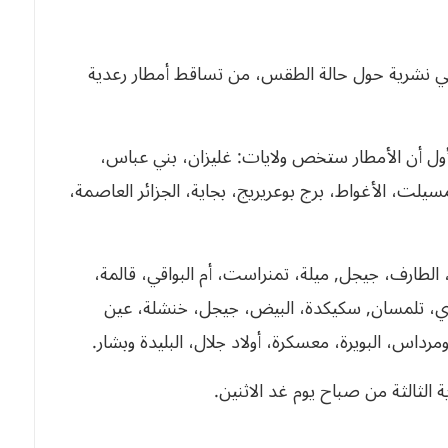
، في نشرية حول حالة الطقس، من تساقط أمطار رعدية
أول أن الأمطار ستخص ولايات: غليزان، بني عباس،
لت، الأغواط، برج بوعريريج، بجاية، الجزائر العاصمة،
الطارف، جيجل, ميلة، تمنراست، أم البواقي، قالمة،
يزي، تلمسان, سكيكدة، البيض، جيجل، خنشلة، عين
مرداس، البويرة، معسكرة، أولاد جلال، البليدة وبشار.
ة الثالثة من صباح يوم غد الاثنين.