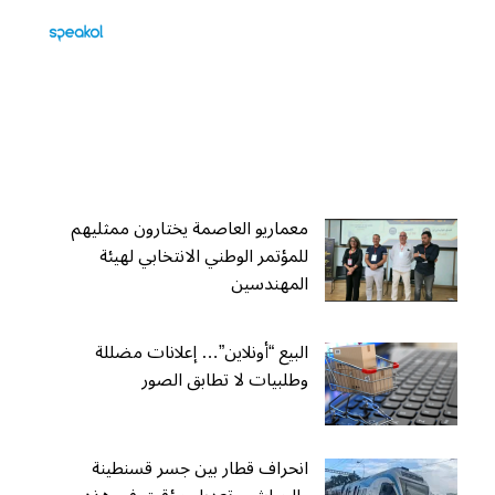
معماريو العاصمة يختارون ممثليهم
للمؤتمر الوطني الانتخابي لهيئة
المهندسين
البيع “أونلاين”… إعلانات مضللة
وطلبيات لا تطابق الصور
انحراف قطار بين جسر قسنطينة