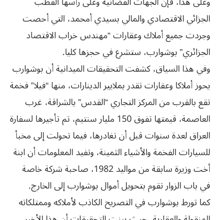
وعلى هذا، فإن الجهات القضائية وعلى رأسها القطب
الجزائي الاقتصادي والمالي بسيدي أمحمد، التي أحصت
وجردت جميع أملاك وعقارات “مهندس خراب الاقتصاد
الجزائري” بوشوارب، ستشرع في حجزها كليا.
وفي هذا السياق، كشفت التحقيقات الميدانية أن بوشوارب
يحوز أملاكا وعقارات تقدر بملايير الدينارات، منها “فيلا” فخمة
تقع بالقرب من المركز التجاري “القدس” بالشراقة، غرب
العاصمة، قيمتها تفوق 150 مليار سنتيم، تم تأجيرها لسفارة
العراق لعدة سنوات قبل أن تغادرها، فيما تحولت إلى مخبأ
للسيارات الفخمة والأشياء الثمينة، وتفيد المعلومات أن ابنة
أخت وزيرة سابقة من مواليد 1982، صاحبة شركة خاصة
في باب الزوار تقوم بتحويل أموال بوشوارب إلى الخارج.
كما تورط بوشوارب في التصريح الكاذب لأملاكه وممتلكاته
المنقولة والعقارية، حيث بينت التحقيقات أن هذا الأخير