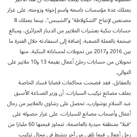
يمتلك عدة مؤسسات باسمه واسم إخوته وزوجته، على غرار
مصنعين لإنتاج “الشكولاطة” و”الشيبس”، بينما يمتلك 8
حسابات بنكية بعشرات الملايير من الدينار الجزائري، ومبالغ
ضخمة بالعملة الصعبة، إضافة إلى استفادته خلال الفترة ما
بين 2016 و2017 من تحويلات لحساباته البنكية، منها
تحويلان من حسابات رجليْ أعمال بقيمة 13 و10 ملايير على
التوالي.
بالمقابل، فقد فضحت محاكمات قضايا فساد الخاصة
بملف مصانع تركيب السيارات، أن وزير الصناعة الأسبق
عبد السلام بوشوارب، تحصل على رشاوى بالملايير من رجال
أعمال وأصحاب مصانع للسيارات، على غرار حصوله على
“فيلا” بمنطقة حيدرة بالعاصمة، تتجاوز قيمتها 60 مليارا من
رجل أعمال، فيما تلقى من آخر ينشط في مجال تركيب