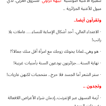
سفيرة الأغنية التونسية
“نبيهة كراولي”
للشروق العربي: لدي
ميول للأغنية الجزائرية ..
وتقرأون أيضا..
· الاعتداء المالي، أحد أشكال الإساءة للنساء…. عاملات بلا
راتب!
· هو وهي..لماذا يخونك زوجك مع امرأة أقل منك جمالا؟!
· نهاية السنة…جزائريون يودعون السنة بأمنيات غريبة!
· ستر الشعر أما الجسد فلا حرج.. متحجبات لكنهن عاريات!
وتجدون ..
· أزمة التسوق عبر الإنترنت..إدمان شراء الأغراض اللافعالة
وغير ذات الجودة