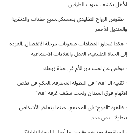
الأهل يكشف عيوب الطرفين
· طقوس الزواج التقليدي بمعسكر..سبع حفنات والدنقرية
والمنديل الأحمر
· هكذا تتجاوز المطلقات صعوبات مرحلة الانفصال..العودة
إلى الحياة الطبيعية، العمل والعلاقات الاجتماعية
· توقفي عن لعب دور الأم في حياة زوجك
· تقنية الـ “var” في البطولة المحترفة..الحكم في قفص
الاتهام فوق الميدان وتحت سقف غرفة “var”
· ظاهرة “الفوخ” في المجتمع..حينما يتفاخر الأشخاص
ببطولات من عدم
· السلقومة ومدرهم وقعمز..ما أصل اللهجة النايلية؟