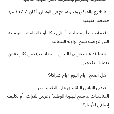
· يا بلارج والمنفي ودمو سايح في الويدان..أغان تراثية تسرد
قصصا حقيقية
· قصة حب أم مصلحة..أوريلي بيكار أو لالة يامنة..الفرنسية
التي تزوجت شيخ الزاوية التيجانية
· بينما قد لا ينتبه إليها الرجال ..سيدات يرفضن كنّاتٍ قمن
بعمليات تجميل
· هل أصبح زواج اليوم زواج شراكة؟
· فرض اللباس التقليدي على التلاميذ في
المناسبات..ترسيخ للهوية الوطنية وغرس للتراث، أم تكليف
إضافي للأولياء؟