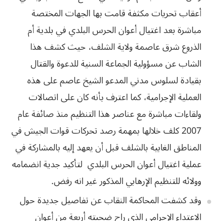
أعقاب تحريات مكثفة قامت بها الجهات المختصة
مباشرة بعد اغتيال أعوان الحرس البلدي في بلدية أم
الذروع شرق عاصمة ولاية الشلف،
حيث كشف هذا
الشاب عن مسؤولية الجماعة السنية للدعوة والقتال
بقيادة لسلوس مدني
المدعو الشيخ عاصم على هذه
العملية الإجرامية، كما اعترف بأنه كان على اتصالات
ولقاءات مباشرة مع عناصر هذا التنظيم منذ صائفة عام
2007 كلف خلالها بمهمة رصد
تحركات قوات الجيش في
المناطق الغابية بالشلف قبل أن يعهد إليه بالمشاركة في
عملية
اغتيال أعوان الحرس البلدي
لتأكيد
جدية
انضمامه
وولائه
للتنظيم
الإرهابي
المذكور
غير
انه
رفض
.
وقد كشفت
المحاكمة النقاب عن تفاصيل جديدة حول
الاعتداء الإجرامي الذي راح ضحيته أربعة من
أعوان