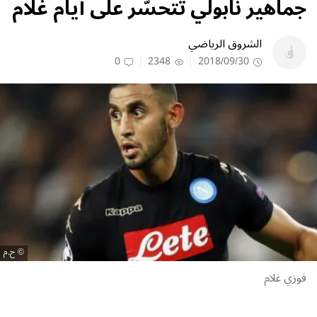
جماهير نابولي تتحسّر على أيام غلام
الشروق الرياضي
0
2348
2018/09/30
ح.م
فوزي غلام