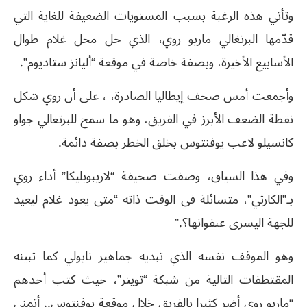
وتأتي هذه الرغبة بسبب المستويات الضعيفة للغاية التي
قدّمها البرتغالي ماريو روي، الذي حل محل غلام طوال
الأسابيع الأخيرة، وبصفة خاصة في موقعة “أليانز ستاديوم”.
وأجمعت أمس صحف إيطاليا الصادرة، ، على أن روي شكل
نقطة الضعف الأبرز في الفريق، وهو ما سمح للبرتغالي جواو
كانسيلو لاعب يوفنتوس بخلق الخطر بصفة دائمة.
وفي هذا السياق، وصفت صحيفة “لاريبوبليكا” أداء روي
بـ”الكارثي”، متسائلة في الوقت ذاته “متى يعود غلام ليعيد
للجهة اليسرى عنفوانها؟.”
وهو الموقف نفسه الذي تبديه جماهير نابولي كما تبينه
المقتطفات التالية من شبكة “تويتر”، حيث كتب أحدهم
“ماريو روي أضر كثيرا بالفريق خلال موقعة يوفنتوس.. أتمنى