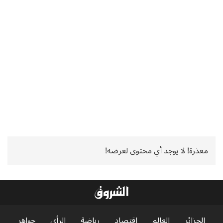
معذرة! لا يوجد أي محتوى لعرضه!
الجزائر
العالم
اقتصاد
رياضة
الرأي
جواهر