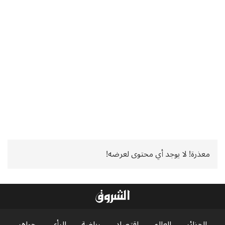
معذرة! لا يوجد أي محتوى لعرضه!
الجزائر
العالم
اقتصاد
رياضة
الرأي
جواهر