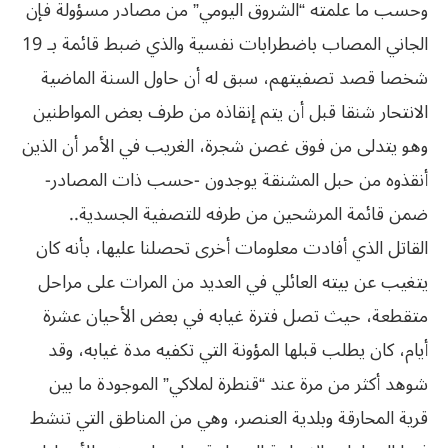
وحسب ما علمته “الشروق اليومي” من مصادر مسؤولة فإن
الجاني المصاب باضطرابات نفسية والذي ضبط قائمة بـ 19
شخصا قصد تصفيتهم، سبق له أن حاول السنة الماضية
الانتحار شنقا قبل أن يتم إنقاذه من طرف بعض المواطنين
وهو يتدلى من فوق غصن شجرة، الغريب في الأمر أن الذين
أنقذوه‮ ‬من‮ ‬حبل‮ ‬المشنقة‮ ‬يوجدون‮ -‬حسب‮ ‬ذات‮ ‬المصادر‮-
‬ضمن‮ ‬قائمة‮ ‬المرشحين‮ ‬من‮ ‬طرفه‮ ‬للتصفية‮ ‬الجسدية‮.. ‬
القاتل الذي أفادت معلومات أخرى تحصلنا عليها، بأنه كان
يتغيب عن بيته العائلي في العديد من المرات على مراحل
متقطعة، حيث تصل فترة غيابه في بعض الأحيان عشرة
أيام، كان يطلب قبلها المؤونة التي تكفيه مدة غيابه، وقد
شوهد أكثر من مرة عند “قنطرة لملاكي” الموجودة ما بين
قرية المحارقة وبلدية العنصر، وهي من المناطق التي تنشط