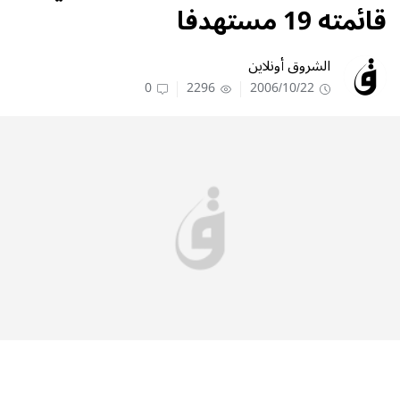
قائمته 19 مستهدفا
الشروق أونلاين
0
2296
2006/10/22