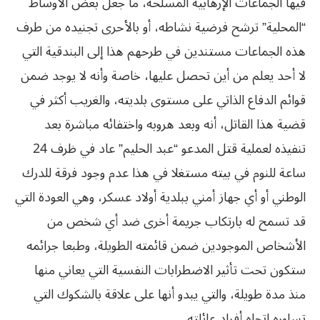
فيها الجماعات الإرهابية المسلحة، ما جعل بعض الأوساط
“المحلية” ترشح فرضية نشاطه، أو بالأحرى تجنيده من طرف
هذه الجماعات مستندين في طرحهم هذا إلى البندقية التي
لا أحد يعلم من أين تحصل عليها، خاصة وأنه لا يوجد ضمن
قوائم الدفاع الذاتي على مستوى بلديته، والغريب أكثر في
قضية هذا القاتل، أنه وبعد هروبه واختفائه مباشرة بعد
تنفيذه لعملية قتل المدعو “عبد الحليم” عاد في ظرف 24
ساعة للنوم في بيته مستغلا في هذا عدم وجود فرقة للدرك
الوطني أو أي جهاز أمني ببلدية أولاد عسكر، وهي العودة التي
قد تسمح له بارتكاب جريمة أخرى ضد أي شخص من
الأشخاص الموجودين ضمن قائمته الطويلة، وطبعا جرائمه
ستكون تحت تأثير الاضطرابات النفسية التي يعاني منها
منذ مدة طويلة، والتي يبدو أنها على علاقة بالشكوك التي
تساوره اتجاه أفراد عائلته.